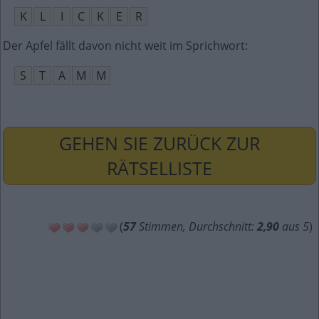
K
L
I
C
K
E
R
Der Apfel fällt davon nicht weit im Sprichwort
:
S
T
A
M
M
GEHEN SIE ZURÜCK ZUR
RÄTSELLISTE
(
57
Stimmen, Durchschnitt:
2,90
aus 5
)