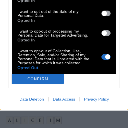
Opted In
L
I
T
T
I want to opt-out of the Sale of my
Abk. für Bahnhof
:
Personal Data.
Opted In
B
F
I want to opt-out of processing my
Personal Data for Targeted Advertising.
Ländercode Gambia
:
Opted In
G
M
I want to opt-out of Collection, Use,
Retention, Sale, and/or Sharing of my
Personal Data that Is Unrelated with the
Süßer Hefekuchen mit Rosinen in Osteuropa
:
Purposes for which it was collected.
Opted Out
B
A
B
K
A
CONFIRM
Verfasser des Sachsenspiegels, __ von Repgow
:
E
I
K
E
Data Deletion
Data Access
Privacy Policy
Roman von Lewis Carroll, __ Wunderland
:
A
L
I
C
E
I
M