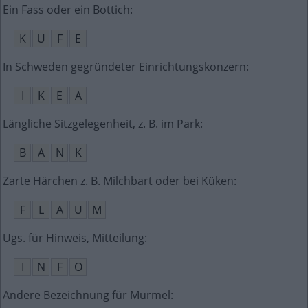
Ein Fass oder ein Bottich
:
K
U
F
E
In Schweden gegründeter Einrichtungskonzern
:
I
K
E
A
Längliche Sitzgelegenheit, z. B. im Park
:
B
A
N
K
Zarte Härchen z. B. Milchbart oder bei Küken
:
F
L
A
U
M
Ugs. für Hinweis, Mitteilung
:
I
N
F
O
Andere Bezeichnung für Murmel
: