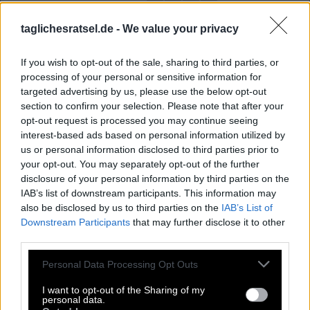
B
F
I
K
E
A
taglichesratsel.de -
We value your privacy
A
L
I
C
E
I
M
B
A
N
K
G
M
If you wish to opt-out of the sale, sharing to third parties, or
K
U
F
E
processing of your personal or sensitive information for
A
M
O
R
targeted advertising by us, please use the below opt-out
section to confirm your selection. Please note that after your
Steiler Bergpfad
:
opt-out request is processed you may continue seeing
interest-based ads based on personal information utilized by
S
T
E
I
G
us or personal information disclosed to third parties prior to
your opt-out. You may separately opt-out of the further
Verliebt sich in der Mythologie in Psyche
:
disclosure of your personal information by third parties on the
IAB’s list of downstream participants. This information may
A
M
O
R
also be disclosed by us to third parties on the
IAB’s List of
Downstream Participants
that may further disclose it to other
So ist jemand nicht auf den Mund gefallen
:
third parties.
K
E
S
S
Personal Data Processing Opt Outs
Sie __ früher schlimm an Akne
:
I want to opt-out of the Sharing of my
personal data.