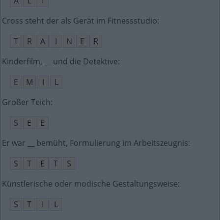
A
L
I
Cross steht der als Gerät im Fitnessstudio
:
T
R
A
I
N
E
R
Kinderfilm, __ und die Detektive
:
E
M
I
L
Großer Teich
:
S
E
E
Er war __ bemüht, Formulierung im Arbeitszeugnis
:
S
T
E
T
S
Künstlerische oder modische Gestaltungsweise
:
S
T
I
L