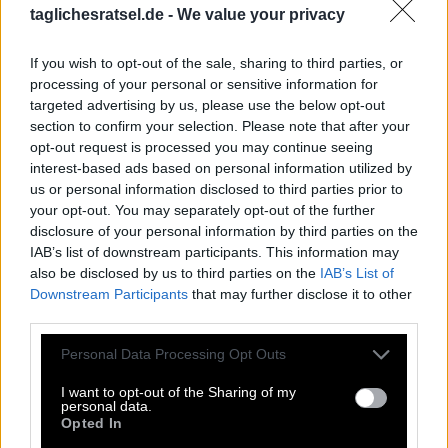
taglichesratsel.de -
We value your privacy
S
T
U
D
S
A
M
T
E
N
E
If you wish to opt-out of the sale, sharing to third parties, or
T
R
A
I
N
E
R
processing of your personal or sensitive information for
E
M
I
L
targeted advertising by us, please use the below opt-out
section to confirm your selection. Please note that after your
T
E
N
opt-out request is processed you may continue seeing
S
E
E
interest-based ads based on personal information utilized by
Verändert sich nichts, bleibt alles bei diesem
:
us or personal information disclosed to third parties prior to
your opt-out. You may separately opt-out of the further
A
L
T
E
N
disclosure of your personal information by third parties on the
IAB’s list of downstream participants. This information may
Anhäufung von Soldaten als Streitmacht
:
also be disclosed by us to third parties on the
IAB’s List of
Downstream Participants
that may further disclose it to other
A
R
M
E
E
third parties.
Englische Bezeichnung für die Zahl 10
Personal Data Processing Opt Outs
:
I want to opt-out of the Sharing of my
T
E
N
personal data.
Opted In
Das braucht man für eine vernetzte Spielparty
: