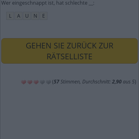
Wer eingeschnappt ist, hat schlechte __
:
L
A
U
N
E
GEHEN SIE ZURÜCK ZUR
RÄTSELLISTE
(
57
Stimmen, Durchschnitt:
2,90
aus 5
)