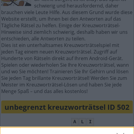
schwierig und herausfordernd, daher
brauchen viele Leute Hilfe. Aus diesem Grund wurde diese
Website erstellt, um Ihnen bei den Antworten auf das
Tägliche Rätsel zu helfen. Einige der Kreuzworträtsel-
Hinweise sind ziemlich schwierig, deshalb haben wir uns
entschieden, alle Antworten zu teilen.
Dies ist ein unterhaltsames Kreuzworträtselspiel mit
jeden Tag einem neuen Kreuzworträtsel. Zugriff auf
Hunderte von Rätseln direkt auf Ihrem Android-Gerät.
Spielen oder wiederholen Sie Ihre Kreuzworträtsel, wann
und wo Sie möchten! Trainieren Sie Ihr Gehirn und lösen
Sie jeden Tag brillante Kreuzworträtsel! Werden Sie zum
Meister im Kreuzworträtsel-Lösen und haben Sie jede
Menge Spaß – und das alles kostenlos!
unbegrenzt kreuzworträtsel ID 502
A
L
I
L
A
N