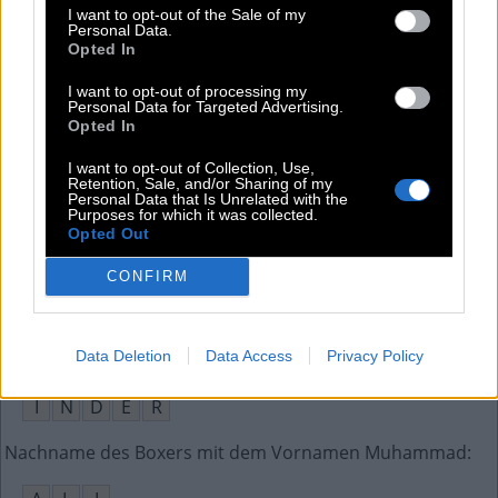
I want to opt-out of the Sale of my
Personal Data.
L
A
N
Opted In
Pokervariante teils mit offenen Karten
:
I want to opt-out of processing my
Personal Data for Targeted Advertising.
Opted In
S
T
U
D
I want to opt-out of Collection, Use,
__ Revolution, tschechisches Ereignis im Jahr 1989
:
Retention, Sale, and/or Sharing of my
Personal Data that Is Unrelated with the
Purposes for which it was collected.
S
A
M
T
E
N
E
Opted Out
Bundesstaat im äußersten Nordosten der USA
:
CONFIRM
M
A
I
N
E
Data Deletion
Data Access
Privacy Policy
Aus z. B. Mumbai oder Neu-Delhi stammende Person
:
I
N
D
E
R
Nachname des Boxers mit dem Vornamen Muhammad
: