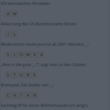
Kfz-Kennzeichen Ahrweiler
:
A
W
Abkürzung des US-Bundesstaates Illinois
:
I
L
Moderatorin heute-journal ab 2001: Marietta __
:
S
L
O
M
K
A
„Rein in die gute __ !“, sagt man zu den Gästen
:
S
T
U
B
E
Brettspiel, Die Siedler von __
:
C
A
T
A
N
Fachbegriff für einen Bohrlochausbruch (engl.)
: