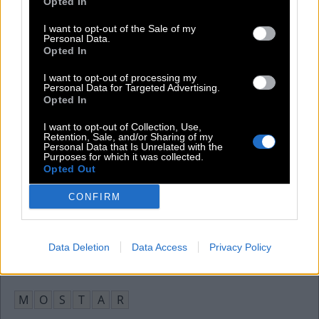
Opted In
L
E
S
I want to opt-out of the Sale of my
Messlatte, z. B. von eins bis zehn
:
Personal Data.
Opted In
S
K
A
L
A
I want to opt-out of processing my
Personal Data for Targeted Advertising.
Fußballverein in Neapel
:
Opted In
S
S
C
I want to opt-out of Collection, Use,
Retention, Sale, and/or Sharing of my
Personal Data that Is Unrelated with the
Hat man viel Geld, wird manch anderer vor Neid so
:
Purposes for which it was collected.
Opted Out
B
L
A
S
S
CONFIRM
Der Mensch denkt, Gott __, Redewendung
:
L
E
N
K
T
Data Deletion
Data Access
Privacy Policy
Bosnische Stadt mit „Alter Brücke", Weltkulturerbe
:
M
O
S
T
A
R