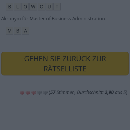
B
L
O
W
O
U
T
Akronym für Master of Business Administration
:
M
B
A
GEHEN SIE ZURÜCK ZUR
RÄTSELLISTE
(
57
Stimmen, Durchschnitt:
2,90
aus 5
)