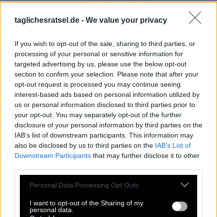
M
O
S
T
A
R
taglichesratsel.de -
We value your privacy
A
W
I
L
S
L
O
M
K
A
If you wish to opt-out of the sale, sharing to third parties, or
S
T
U
B
E
processing of your personal or sensitive information for
C
A
T
A
N
targeted advertising by us, please use the below opt-out
section to confirm your selection. Please note that after your
Udones waren Socken im __ Rom
:
opt-out request is processed you may continue seeing
interest-based ads based on personal information utilized by
A
N
T
I
K
E
N
us or personal information disclosed to third parties prior to
your opt-out. You may separately opt-out of the further
Gozo ist eine Insel dieses Inselstaates
:
disclosure of your personal information by third parties on the
IAB’s list of downstream participants. This information may
M
A
L
T
A
also be disclosed by us to third parties on the
IAB’s List of
Downstream Participants
that may further disclose it to other
Abkürzung für Straße
:
third parties.
S
T
R
Personal Data Processing Opt Outs
Französischer Pluralartikel
:
I want to opt-out of the Sharing of my
personal data.