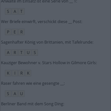
Anwälte im Einsatz ist eine Serie von __ 1
:
S
A
T
Wer Briefe einwirft, verschickt diese __ Post
:
P
E
R
Sagenhafter König von Brittanien, mit Tafelrunde
:
A
R
T
U
S
Kauziger Bewohner v. Stars Hollow in Gilmore Girls
:
K
I
R
K
Raser fahren wie eine gesengte __
:
S
A
U
Berliner Band mit dem Song Ding
: