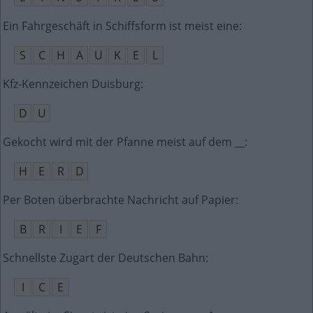
Ein Fahrgeschäft in Schiffsform ist meist eine
:
S
C
H
A
U
K
E
L
Kfz-Kennzeichen Duisburg
:
D
U
Gekocht wird mit der Pfanne meist auf dem __
:
H
E
R
D
Per Boten überbrachte Nachricht auf Papier
:
B
R
I
E
F
Schnellste Zugart der Deutschen Bahn
:
I
C
E