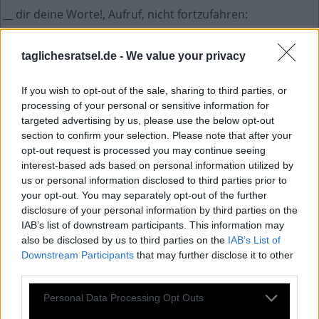
__ dir deine Worte!, Aufruf, nicht fortzufahren
:
S
P
A
R
taglichesratsel.de -
We value your privacy
Abkürzung für die Zeitzone in Kolumbien
:
If you wish to opt-out of the sale, sharing to third parties, or
E
S
T
processing of your personal or sensitive information for
targeted advertising by us, please use the below opt-out
Leistungskontrollen im Schulunterricht
:
section to confirm your selection. Please note that after your
opt-out request is processed you may continue seeing
T
E
S
T
S
interest-based ads based on personal information utilized by
us or personal information disclosed to third parties prior to
Länderkürzel Bremen
:
your opt-out. You may separately opt-out of the further
disclosure of your personal information by third parties on the
H
B
IAB’s list of downstream participants. This information may
also be disclosed by us to third parties on the
IAB’s List of
Jetzt mal ernsthaft, __ beiseite
:
Downstream Participants
that may further disclose it to other
third parties.
S
P
A
S
S
Personal Data Processing Opt Outs
Der Tag der Arbeit ist der __
: