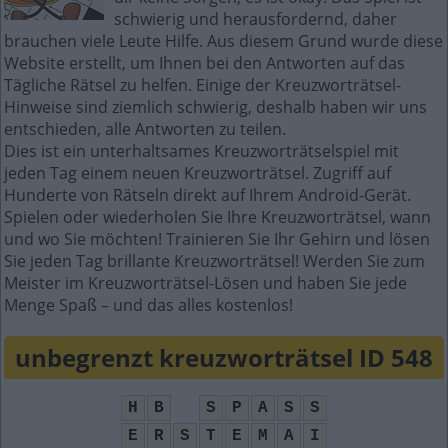
schwierig und herausfordernd, daher
brauchen viele Leute Hilfe. Aus diesem Grund wurde diese
Website erstellt, um Ihnen bei den Antworten auf das
Tägliche Rätsel zu helfen. Einige der Kreuzworträtsel-
Hinweise sind ziemlich schwierig, deshalb haben wir uns
entschieden, alle Antworten zu teilen.
Dies ist ein unterhaltsames Kreuzworträtselspiel mit
jeden Tag einem neuen Kreuzworträtsel. Zugriff auf
Hunderte von Rätseln direkt auf Ihrem Android-Gerät.
Spielen oder wiederholen Sie Ihre Kreuzworträtsel, wann
und wo Sie möchten! Trainieren Sie Ihr Gehirn und lösen
Sie jeden Tag brillante Kreuzworträtsel! Werden Sie zum
Meister im Kreuzworträtsel-Lösen und haben Sie jede
Menge Spaß – und das alles kostenlos!
unbegrenzt kreuzworträtsel ID 548
H
B
S
P
A
S
S
E
R
S
T
E
M
A
I