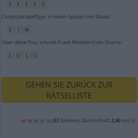
S
E
E
E
D
Computerspielfigur in vielen Spielen von Maxis
:
S
I
M
Über diese Frau schrieb Frank Wedekind ein Drama
:
L
U
L
U
GEHEN SIE ZURÜCK ZUR
RÄTSELLISTE
(
57
Stimmen, Durchschnitt:
2,90
aus 5
)