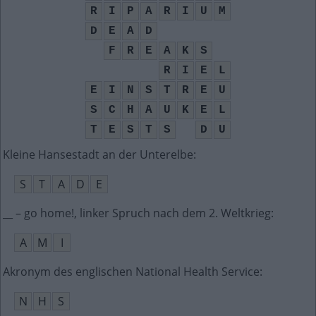
R
I
P
A
R
I
U
M
D
E
A
D
F
R
E
A
K
S
R
I
E
L
E
I
N
S
T
R
E
U
S
C
H
A
U
K
E
L
T
E
S
T
S
D
U
Kleine Hansestadt an der Unterelbe
:
S
T
A
D
E
__ – go home!, linker Spruch nach dem 2. Weltkrieg
:
A
M
I
Akronym des englischen National Health Service
:
N
H
S