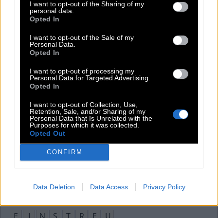
I want to opt-out of the Sharing of my
personal data.
E
R
S
T
E
M
A
I
Opted In
Terrarium mit einer Uferlandschaft
:
I want to opt-out of the Sale of my
Personal Data.
Opted In
R
I
P
A
R
I
U
M
I want to opt-out of processing my
The Walking __, US-Horrorserie
:
Personal Data for Targeted Advertising.
Opted In
D
E
A
D
I want to opt-out of Collection, Use,
Retention, Sale, and/or Sharing of my
TV-Serie __ and Geeks, die in den 1980ern spielt
:
Personal Data that Is Unrelated with the
Purposes for which it was collected.
Opted Out
F
R
E
A
K
S
CONFIRM
Währung in Kambodscha
:
R
I
E
L
Data Deletion
Data Access
Privacy Policy
Material wie Stroh, mit dem man Ställe ausfüllt
:
E
I
N
S
T
R
E
U