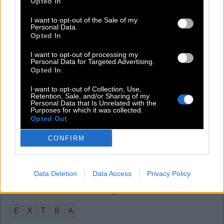
Opted In
K
R
E
O
L
I want to opt-out of the Sale of my
Die Filmpreise Oscars heißen eigentlich Academy __
:
Personal Data.
Opted In
A
W
A
R
D
S
I want to opt-out of processing my
Personal Data for Targeted Advertising.
Umsatzstärkstes Versicherungsunternehmen Europas
:
Opted In
A
X
A
I want to opt-out of Collection, Use,
Retention, Sale, and/or Sharing of my
Personal Data that Is Unrelated with the
Teheran ist die Hauptstadt des __
:
Purposes for which it was collected.
Opted Out
I
R
A
N
S
CONFIRM
Die bildet Brühe für Suppe oder Mehl für Brot
:
B
A
S
I
S
Data Deletion
Data Access
Privacy Policy
Wöchentliches Boulevard-Magazin bei RTL
:
E
X
T
R
A