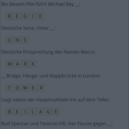
Bei diesem Film führt Michael Bay __
:
R
E
G
I
E
Deutsche Serie, Unter __
:
U
N
S
Deutsche Entsprechung des Namen Marco
:
M
A
R
K
__ Bridge, Hänge- und Klappbrücke in London
:
T
O
W
E
R
Liegt neben der Hauptmahlzeit mit auf dem Teller
:
B
E
I
L
A
G
E
Bud Spencer und Terence Hill, Vier Fäuste gegen __
: