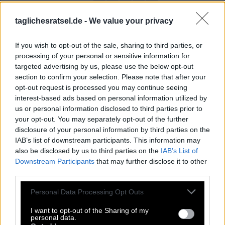
T
I
A
R
A
S
taglichesratsel.de -
We value your privacy
M
O
L
U
N
S
A
W
A
R
D
S
If you wish to opt-out of the sale, sharing to third parties, or
R
E
G
I
E
processing of your personal or sensitive information for
K
R
E
O
L
targeted advertising by us, please use the below opt-out
section to confirm your selection. Please note that after your
Der Verfolger __ ihm im Nacken
:
opt-out request is processed you may continue seeing
interest-based ads based on personal information utilized by
S
A
S
S
us or personal information disclosed to third parties prior to
your opt-out. You may separately opt-out of the further
Linda de __, niederländische Moderatorin
:
disclosure of your personal information by third parties on the
IAB’s list of downstream participants. This information may
M
O
L
also be disclosed by us to third parties on the
IAB’s List of
Downstream Participants
that may further disclose it to other
Frühere Kopfbedeckungen von Päpsten, Papstkronen
:
third parties.
T
I
A
R
A
S
Personal Data Processing Opt Outs
Haitianisch ist diese Art Sprache
:
I want to opt-out of the Sharing of my
personal data.