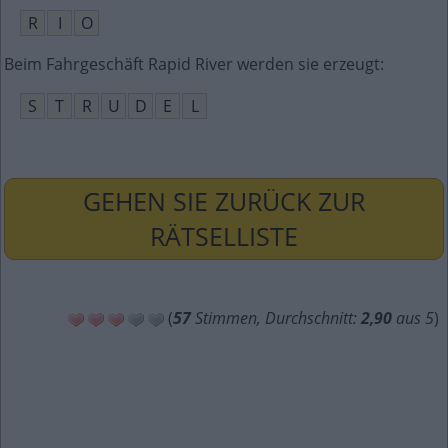
R
I
O
Beim Fahrgeschäft Rapid River werden sie erzeugt
:
S
T
R
U
D
E
L
GEHEN SIE ZURÜCK ZUR
RÄTSELLISTE
(
57
Stimmen, Durchschnitt:
2,90
aus 5
)