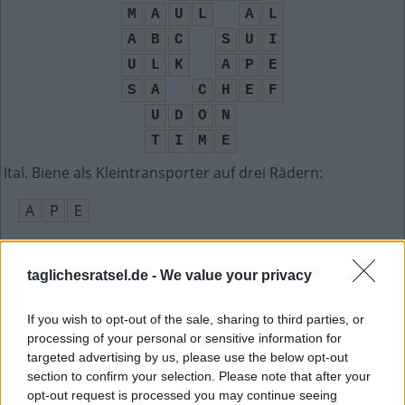
M
A
U
L
A
L
A
B
C
S
U
I
U
L
K
A
P
E
S
A
C
H
E
F
U
D
O
N
T
I
M
E
Ital. Biene als Kleintransporter auf drei Rädern
:
A
P
E
Häschen in der Grube __ und schlief, Kinderlied
:
taglichesratsel.de -
We value your privacy
S
A
S
S
If you wish to opt-out of the sale, sharing to third parties, or
Dienstag
:
processing of your personal or sensitive information for
targeted advertising by us, please use the below opt-out
D
I
section to confirm your selection. Please note that after your
Im Frühjahr __ oder schmilzt der letzte Schnee
opt-out request is processed you may continue seeing
: