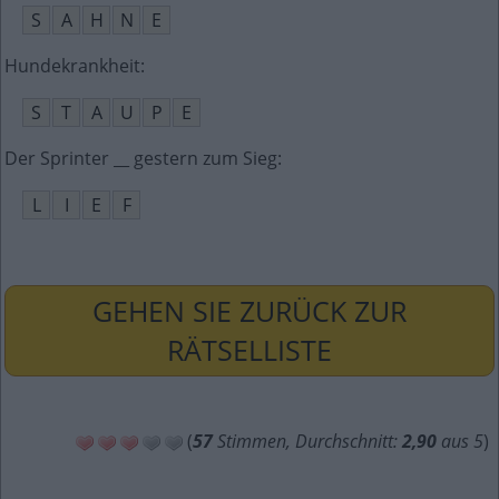
S
A
H
N
E
Hundekrankheit
:
S
T
A
U
P
E
Der Sprinter __ gestern zum Sieg
:
L
I
E
F
GEHEN SIE ZURÜCK ZUR
RÄTSELLISTE
(
57
Stimmen, Durchschnitt:
2,90
aus 5
)