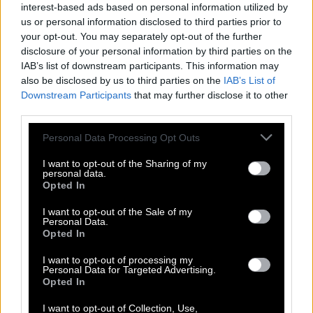
interest-based ads based on personal information utilized by
T
us or personal information disclosed to third parties prior to
A
U
T
your opt-out. You may separately opt-out of the further
Spaßiger Unfug
:
disclosure of your personal information by third parties on the
IAB’s list of downstream participants. This information may
U
L
K
also be disclosed by us to third parties on the
IAB’s List of
Downstream Participants
that may further disclose it to other
Einschleimen, Honig ums __ schmieren
:
third parties.
Personal Data Processing Opt Outs
M
A
U
L
I want to opt-out of the Sharing of my
Abkürzung für Alternative Liste
:
personal data.
Opted In
A
L
I want to opt-out of the Sale of my
Personal Data.
Kurzform für das Alphabet
:
Opted In
A
B
C
I want to opt-out of processing my
Personal Data for Targeted Advertising.
Opted In
__ generis, auf seine Art einzigartig
:
I want to opt-out of Collection, Use,