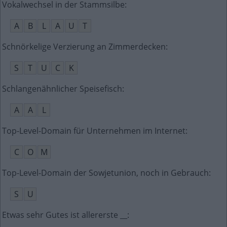
Vokalwechsel in der Stammsilbe
:
A
B
L
A
U
T
Schnörkelige Verzierung an Zimmerdecken
:
S
T
U
C
K
Schlangenähnlicher Speisefisch
:
A
A
L
Top-Level-Domain für Unternehmen im Internet
:
C
O
M
Top-Level-Domain der Sowjetunion, noch in Gebrauch
:
S
U
Etwas sehr Gutes ist allererste __
: