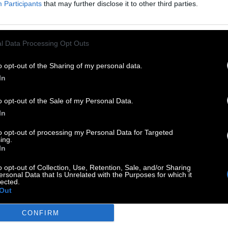
Participants
that may further disclose it to other third parties.
 else
:
l Data Processing Opt Outs
inisteriums
:
o opt-out of the Sharing of my personal data.
In
o opt-out of the Sale of my Personal Data.
t konsumieren
:
In
to opt-out of processing my Personal Data for Targeted
ing.
hnitt
:
In
o opt-out of Collection, Use, Retention, Sale, and/or Sharing
ersonal Data that Is Unrelated with the Purposes for which it
lected.
Out
CONFIRM