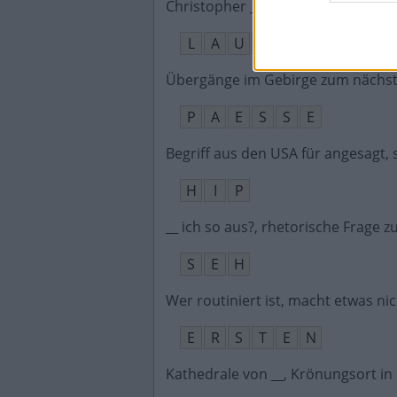
Christopher __, ehemaliger Politike
L
A
U
E
R
Übergänge im Gebirge zum nächst
P
A
E
S
S
E
Begriff aus den USA für angesagt, 
H
I
P
__ ich so aus?, rhetorische Frage
S
E
H
Wer routiniert ist, macht etwas ni
E
R
S
T
E
N
Kathedrale von __, Krönungsort i