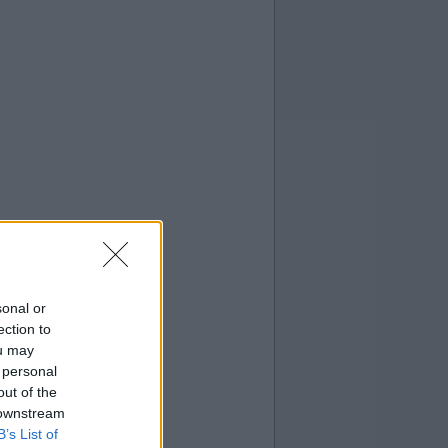
sonal or
ection to
ou may
 personal
out of the
 downstream
B’s List of