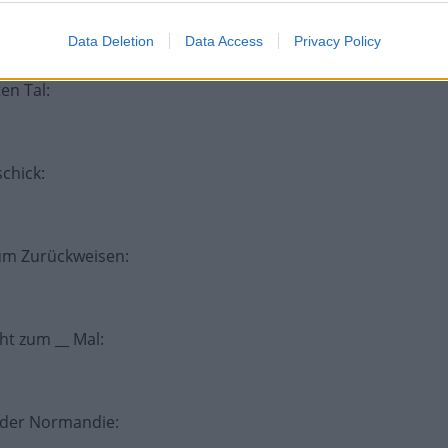
r der Piraten
:
Data Deletion
Data Access
Privacy Policy
en Tal
:
schick
:
 zum Zurückweisen
:
cht zum __ Mal
:
n der Normandie
: