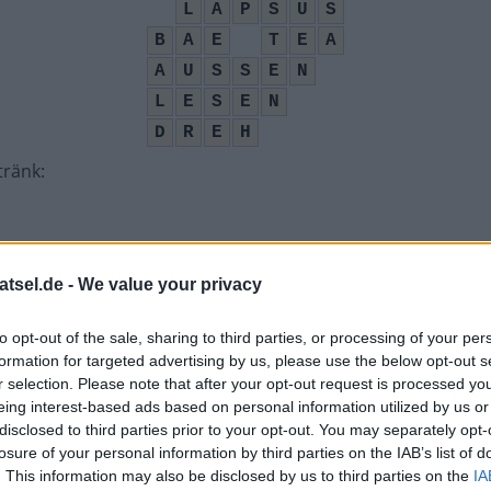
L
A
P
S
U
S
B
A
E
T
E
A
A
U
S
S
E
N
L
E
S
E
N
D
R
E
H
tränk
:
he Sun
:
atsel.de -
We value your privacy
to opt-out of the sale, sharing to third parties, or processing of your per
en
:
formation for targeted advertising by us, please use the below opt-out s
r selection. Please note that after your opt-out request is processed y
eing interest-based ads based on personal information utilized by us or
disclosed to third parties prior to your opt-out. You may separately opt-
rnehmer
:
losure of your personal information by third parties on the IAB’s list of
. This information may also be disclosed by us to third parties on the
IA