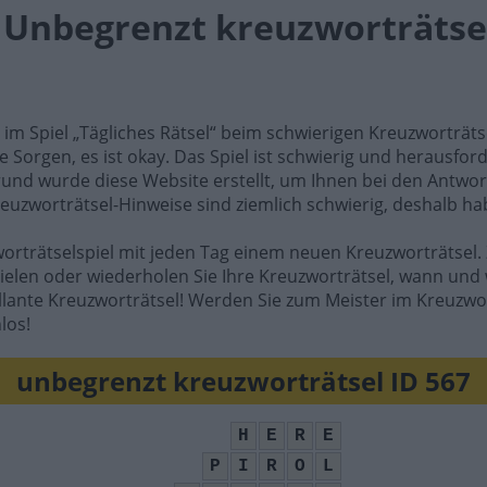
l Unbegrenzt kreuzworträtsel
e im Spiel „Tägliches Rätsel“ beim schwierigen Kreuzworträt
e Sorgen, es ist okay. Das Spiel ist schwierig und herausfo
rund wurde diese Website erstellt, um Ihnen bei den Antwort
reuzworträtsel-Hinweise sind ziemlich schwierig, deshalb ha
worträtselspiel mit jeden Tag einem neuen Kreuzworträtsel. 
ielen oder wiederholen Sie Ihre Kreuzworträtsel, wann und 
illante Kreuzworträtsel! Werden Sie zum Meister im Kreuzwo
los!
unbegrenzt kreuzworträtsel ID 567
H
E
R
E
P
I
R
O
L