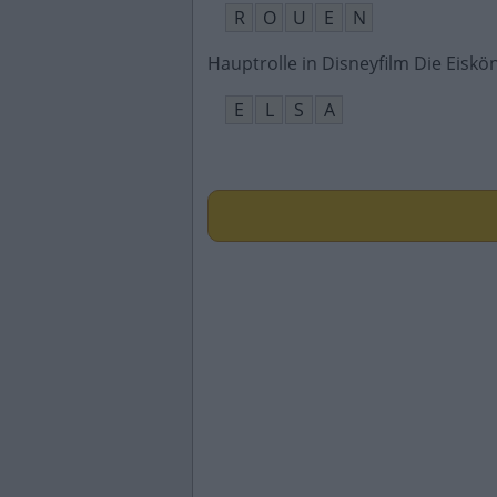
R
O
U
E
N
Hauptrolle in Disneyfilm Die Eiskö
E
L
S
A