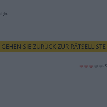
nigin
:
GEHEN SIE ZURÜCK ZUR RÄTSELLISTE
(
5