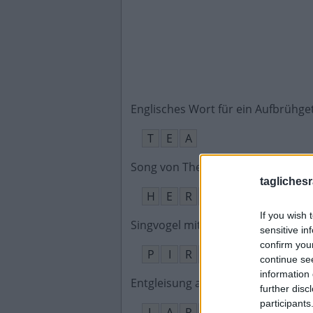
Englisches Wort für ein Aufbrühge
T
E
A
Song von The Beatles, __ Comes t
taglichesr
H
E
R
E
If you wish 
Singvogel mit knallgelben Männch
sensitive in
confirm you
P
I
R
O
L
continue se
information 
Entgleisung als Versehen, nur vo
further disc
participants
L
A
P
S
U
S