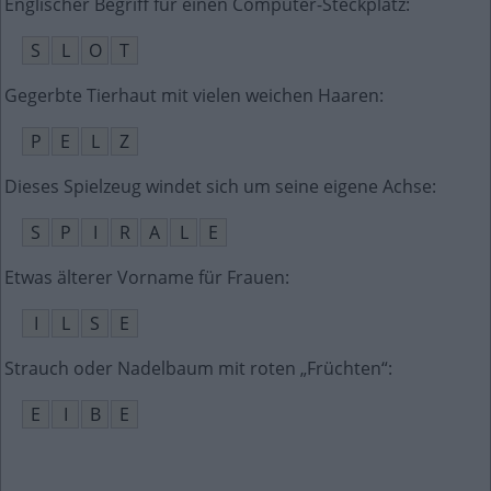
Englischer Begriff für einen Computer-Steckplatz
:
S
L
O
T
Gegerbte Tierhaut mit vielen weichen Haaren
:
P
E
L
Z
Dieses Spielzeug windet sich um seine eigene Achse
:
S
P
I
R
A
L
E
Etwas älterer Vorname für Frauen
:
I
L
S
E
Strauch oder Nadelbaum mit roten „Früchten“
:
E
I
B
E