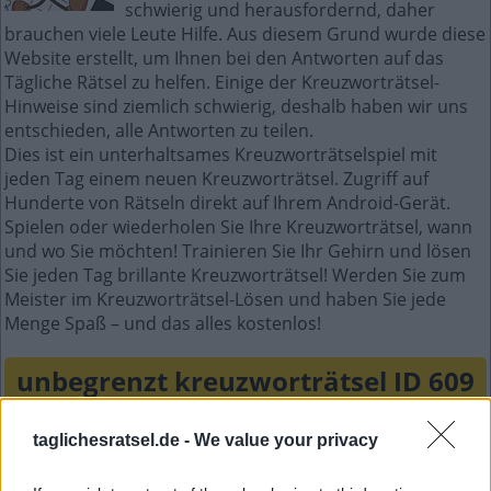
schwierig und herausfordernd, daher
brauchen viele Leute Hilfe. Aus diesem Grund wurde diese
Website erstellt, um Ihnen bei den Antworten auf das
Tägliche Rätsel zu helfen. Einige der Kreuzworträtsel-
Hinweise sind ziemlich schwierig, deshalb haben wir uns
entschieden, alle Antworten zu teilen.
Dies ist ein unterhaltsames Kreuzworträtselspiel mit
jeden Tag einem neuen Kreuzworträtsel. Zugriff auf
Hunderte von Rätseln direkt auf Ihrem Android-Gerät.
Spielen oder wiederholen Sie Ihre Kreuzworträtsel, wann
und wo Sie möchten! Trainieren Sie Ihr Gehirn und lösen
Sie jeden Tag brillante Kreuzworträtsel! Werden Sie zum
Meister im Kreuzworträtsel-Lösen und haben Sie jede
Menge Spaß – und das alles kostenlos!
unbegrenzt kreuzworträtsel ID 609
S
I
E
B
taglichesratsel.de -
We value your privacy
P
L
I
E