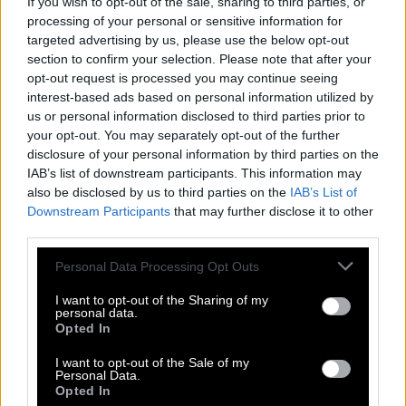
If you wish to opt-out of the sale, sharing to third parties, or
I
S
B
N
processing of your personal or sensitive information for
S
P
R
E
E
targeted advertising by us, please use the below opt-out
A
L
E
A
section to confirm your selection. Please note that after your
opt-out request is processed you may continue seeing
M
O
L
L
interest-based ads based on personal information utilized by
A
T
Z
E
us or personal information disclosed to third parties prior to
your opt-out. You may separately opt-out of the further
Palindrom für japanische Muscheltaucher
:
disclosure of your personal information by third parties on the
IAB’s list of downstream participants. This information may
A
M
A
also be disclosed by us to third parties on the
IAB’s List of
Lateinisches Wort für Würfel
Downstream Participants
that may further disclose it to other
:
third parties.
A
L
E
A
Personal Data Processing Opt Outs
Big __, Londoner Glocke
:
I want to opt-out of the Sharing of my
personal data.
B
E
N
Opted In
Durch Berlin fließender Fluss
:
I want to opt-out of the Sale of my
Personal Data.
Opted In
S
P
R
E
E