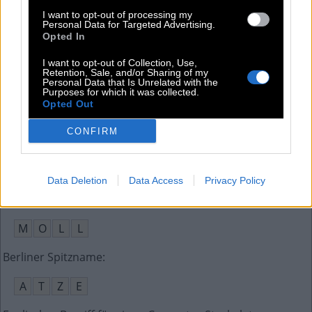
I want to opt-out of processing my
Sagt der Ballettlehrer das, beugt man die Knie
:
Personal Data for Targeted Advertising.
Opted In
P
L
I
E
I want to opt-out of Collection, Use,
Retention, Sale, and/or Sharing of my
Gerät zur Trennung großer und kleiner Partikel
:
Personal Data that Is Unrelated with the
Purposes for which it was collected.
Opted Out
S
I
E
B
CONFIRM
Akronym für Internationale Standardbuchnummer
:
I
S
B
N
Data Deletion
Data Access
Privacy Policy
Tongeschlecht, das traurig stimmt
:
M
O
L
L
Berliner Spitzname
:
A
T
Z
E