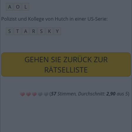
A
O
L
Polizist und Kollege von Hutch in einer US-Serie
:
S
T
A
R
S
K
Y
GEHEN SIE ZURÜCK ZUR
RÄTSELLISTE
(
57
Stimmen, Durchschnitt:
2,90
aus 5
)