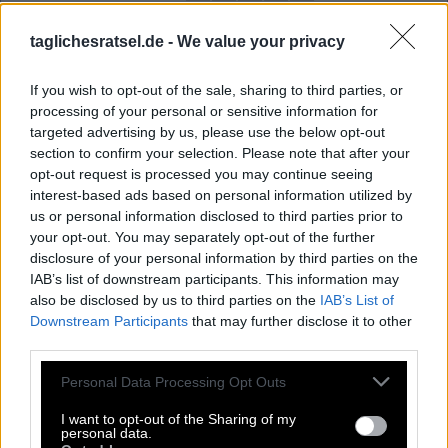
M
A
L
A
L
A
taglichesratsel.de -
We value your privacy
C
A
R
R
U
N
A
T
T
E
S
T
If you wish to opt-out of the sale, sharing to third parties, or
S
T
E
A
K
processing of your personal or sensitive information for
H
E
N
R
Y
targeted advertising by us, please use the below opt-out
section to confirm your selection. Please note that after your
Erdmulde, die von Hasen zur Deckung genutzt wird
:
opt-out request is processed you may continue seeing
interest-based ads based on personal information utilized by
S
A
S
S
E
us or personal information disclosed to third parties prior to
your opt-out. You may separately opt-out of the further
Schwung, mit dem man an etwas herangeht
:
disclosure of your personal information by third parties on the
IAB’s list of downstream participants. This information may
E
L
A
N
also be disclosed by us to third parties on the
IAB’s List of
Downstream Participants
that may further disclose it to other
Französisches Wort für hallo
:
third parties.
S
A
L
U
T
Personal Data Processing Opt Outs
Ohr lautet auf Englisch so
:
I want to opt-out of the Sharing of my
personal data.