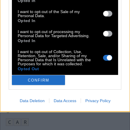
Opted In
E
A
R
I want to opt-out of the Sale of my
Porterhouse-__, Fleischstück vom Rind
:
Personal Data.
Opted In
S
T
E
A
K
I want to opt-out of processing my
Personal Data for Targeted Advertising.
Das Gegenteil von Landen bei Hubschraubern
:
Opted In
S
T
A
R
T
E
N
I want to opt-out of Collection, Use,
Retention, Sale, and/or Sharing of my
Personal Data that Is Unrelated with the
Film, __ Recall
:
Purposes for which it was collected.
Opted Out
T
O
T
A
L
CONFIRM
__ Yousafzai, 1997 in Pakistan geborene Aktivistin
:
M
A
L
A
L
A
Data Deletion
Data Access
Privacy Policy
Englisches Wort für Auto
:
C
A
R