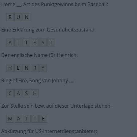
Home __, Art des Punktgewinns beim Baseball
:
R
U
N
Eine Erklärung zum Gesundheitszustand
:
A
T
T
E
S
T
Der englische Name für Heinrich
:
H
E
N
R
Y
Ring of Fire, Song von Johnny __
:
C
A
S
H
Zur Stelle sein bzw. auf dieser Unterlage stehen
:
M
A
T
T
E
Abkürzung für US-Internetdienstanbieter
: