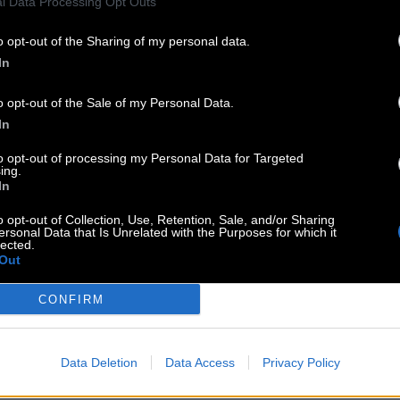
l Data Processing Opt Outs
o opt-out of the Sharing of my personal data.
In
o opt-out of the Sale of my Personal Data.
 Harry Potter
:
In
to opt-out of processing my Personal Data for Targeted
ing.
das E vor dem Auto
:
In
o opt-out of Collection, Use, Retention, Sale, and/or Sharing
ersonal Data that Is Unrelated with the Purposes for which it
lected.
Nuss
:
Out
CONFIRM
 bezeichnet
:
Data Deletion
Data Access
Privacy Policy