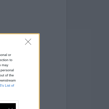
sonal or
ection to
ou may
 personal
out of the
 downstream
B’s List of