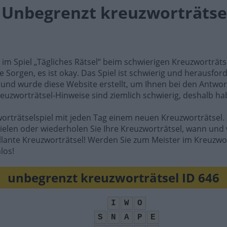
l Unbegrenzt kreuzworträtsel
e im Spiel „Tägliches Rätsel“ beim schwierigen Kreuzworträt
e Sorgen, es ist okay. Das Spiel ist schwierig und herausfo
rund wurde diese Website erstellt, um Ihnen bei den Antwort
reuzworträtsel-Hinweise sind ziemlich schwierig, deshalb ha
worträtselspiel mit jeden Tag einem neuen Kreuzworträtsel. 
ielen oder wiederholen Sie Ihre Kreuzworträtsel, wann und 
illante Kreuzworträtsel! Werden Sie zum Meister im Kreuzwo
los!
unbegrenzt kreuzworträtsel ID 646
I
W
O
S
N
A
P
E