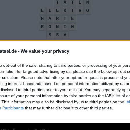
T
A
T
E
N
E
L
E
K
T
R
O
H
A
R
T
E
R
O
N
I
N
S
S
V
bient
:
atsel.de -
We value your privacy
to opt-out of the sale, sharing to third parties, or processing of your per
se ab Ende Juli
:
formation for targeted advertising by us, please use the below opt-out s
r selection. Please note that after your opt-out request is processed y
eing interest-based ads based on personal information utilized by us or
disclosed to third parties prior to your opt-out. You may separately opt-
losure of your personal information by third parties on the IAB’s list of
. This information may also be disclosed by us to third parties on the
IA
Participants
that may further disclose it to other third parties.
enlied
: