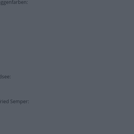
laggenfarben
:
rdsee
:
fried Semper
: