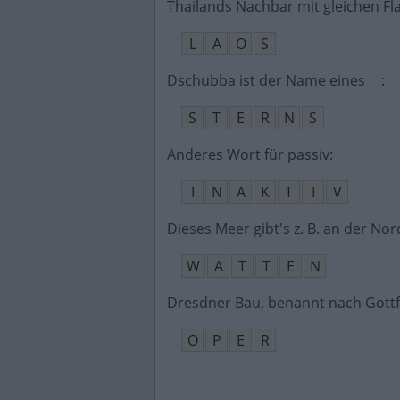
Thailands Nachbar mit gleichen F
L
A
O
S
Dschubba ist der Name eines __
:
S
T
E
R
N
S
Anderes Wort für passiv
:
I
N
A
K
T
I
V
Dieses Meer gibt's z. B. an der No
W
A
T
T
E
N
Dresdner Bau, benannt nach Gott
O
P
E
R