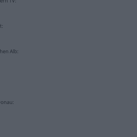
tern TV
:
t
:
chen Alb
:
Donau
: