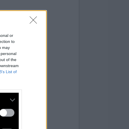
sonal or
ection to
ou may
 personal
out of the
 downstream
B’s List of