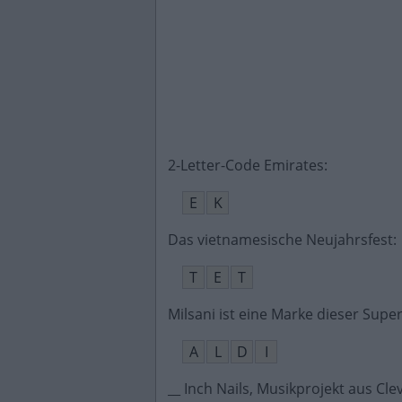
2-Letter-Code Emirates
:
E
K
Das vietnamesische Neujahrsfest
:
T
E
T
Milsani ist eine Marke dieser Supe
A
L
D
I
__ Inch Nails, Musikprojekt aus Cle