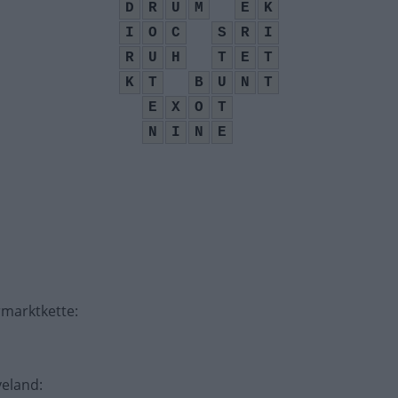
D
R
U
M
E
K
I
O
C
S
R
I
R
U
H
T
E
T
K
T
B
U
N
T
E
X
O
T
N
I
N
E
rmarktkette
:
veland
: