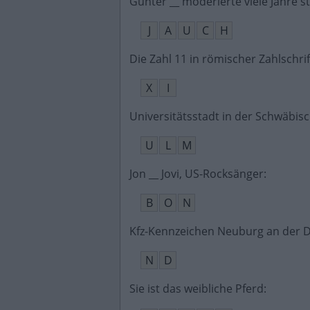
Günter __ moderierte viele Jahre s
J
A
U
C
H
Die Zahl 11 in römischer Zahlschrif
X
I
Universitätsstadt in der Schwäbis
U
L
M
Jon __ Jovi, US-Rocksänger
:
B
O
N
Kfz-Kennzeichen Neuburg an der 
N
D
Sie ist das weibliche Pferd
: