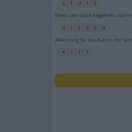
S
T
U
T
E
Etwas sehr stark begehren: nach e
G
I
E
R
E
N
Abkürzung für das Auto in der Seri
K
I
T
T