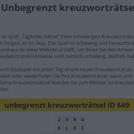
l Unbegrenzt kreuzworträtsel
e im Spiel „Tägliches Rätsel“ beim schwierigen Kreuzworträt
e Sorgen, es ist okay. Das Spiel ist schwierig und herausfo
rund wurde diese Website erstellt, um Ihnen bei den Antwort
reuzworträtsel-Hinweise sind ziemlich schwierig, deshalb ha
worträtselspiel mit jeden Tag einem neuen Kreuzworträtsel. 
ielen oder wiederholen Sie Ihre Kreuzworträtsel, wann und 
illante Kreuzworträtsel! Werden Sie zum Meister im Kreuzwo
los!
unbegrenzt kreuzworträtsel ID 649
J
U
N
G
A
L
D
I