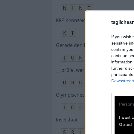
N
I
N
E
KFZ-Kennzeichen für Kitzingen
:
taglichesr
K
T
If you wish 
sensitive in
Gerade den Kinderschuhen entwa
confirm you
continue se
J
U
N
G
information 
further disc
__ prüfe, wer sich ewig bindet, Rat
participants
Downstream 
D
R
U
M
Olympisches Komitee
:
Persona
I
O
C
I want t
Inselstaat __ Lanka südöstlich von 
Opted 
S
R
I