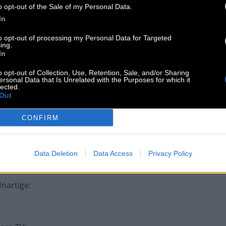
o opt-out of the Sale of my Personal Data.
t und diese
:
In
to opt-out of processing my Personal Data for Targeted
ing.
In
o opt-out of Collection, Use, Retention, Sale, and/or Sharing
ersonal Data that Is Unrelated with the Purposes for which it
lected.
Out
n
:
CONFIRM
prache
:
Data Deletion
Data Access
Privacy Policy
Unartige
: