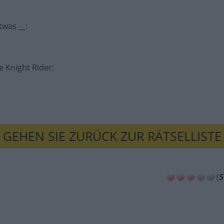
twas __
:
e Knight Rider
:
GEHEN SIE ZURÜCK ZUR RÄTSELLISTE
(
5