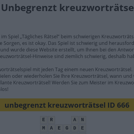
l Unbegrenzt kreuzworträtsel
e im Spiel „Tägliches Rätsel“ beim schwierigen Kreuzworträt
e Sorgen, es ist okay. Das Spiel ist schwierig und herausfo
rund wurde diese Website erstellt, um Ihnen bei den Antwort
reuzworträtsel-Hinweise sind ziemlich schwierig, deshalb ha
worträtselspiel mit jeden Tag einem neuen Kreuzworträtsel. 
ielen oder wiederholen Sie Ihre Kreuzworträtsel, wann und 
illante Kreuzworträtsel! Werden Sie zum Meister im Kreuzwo
los!
unbegrenzt kreuzworträtsel ID 666
E
R
A
N
M
A
E
G
D
E