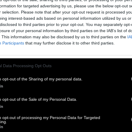
formation for targeted advertising by us, please use the below opt-out s
r selection. Please note that after your opt-out request is processed y
eing interest-based ads based on personal information utilized by us or
disclosed to third parties prior to your opt-out. You may separately opt-
losure of your personal information by third parties on the IAB’s list of
. This information may also be disclosed by us to third parties on the
IA
Participants
that may further disclose it to other third parties.
l Data Processing Opt Outs
andwirtschaft
:
o opt-out of the Sharing of my personal data.
In
o opt-out of the Sale of my Personal Data.
In
ammereinspritzungen
:
to opt-out of processing my Personal Data for Targeted
ing.
In