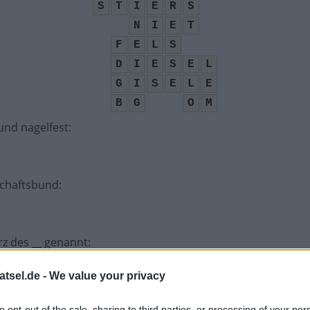
S
T
I
E
R
S
N
I
E
T
F
E
L
S
D
I
E
S
E
L
G
I
S
E
L
E
B
G
O
M
 und nagelfest
:
schaftsbund
:
rz des __ genannt
:
atsel.de -
We value your privacy
to opt-out of the sale, sharing to third parties, or processing of your per