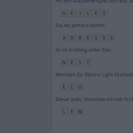
Hit von Glasperlenspiel zum BSC 2
G
E
I
L
E
S
Da, wo jemand wohnt
:
A
D
R
E
S
S
E
Ist im Frühling voller Eier
:
N
E
S
T
Akronym für Electric Light Orchest
E
L
O
Dieser poln. Stanislaw schrieb Sci
L
E
M