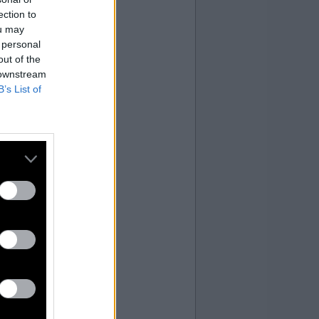
ection to
ou may
 personal
out of the
 downstream
B’s List of