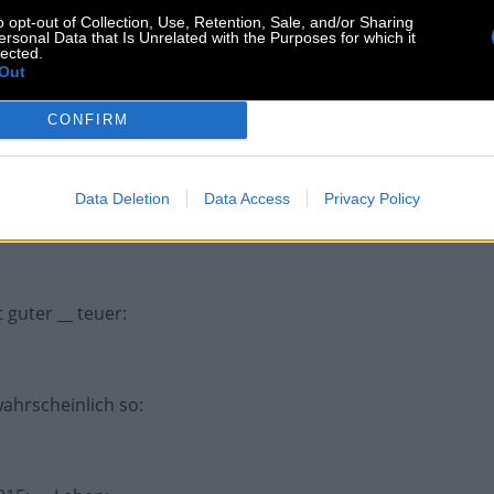
o opt-out of Collection, Use, Retention, Sale, and/or Sharing
opmodels
:
ersonal Data that Is Unrelated with the Purposes for which it
lected.
Out
CONFIRM
Data Deletion
Data Access
Privacy Policy
serstraße
:
 guter __ teuer
:
wahrscheinlich so
: