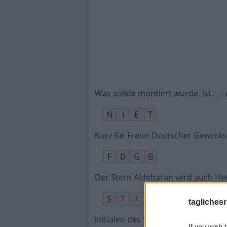
Was solide montiert wurde, ist __-
N
I
E
T
Kurz für Freier Deutscher Gewerk
F
D
G
B
Der Stern Aldebaran wird auch He
S
T
I
E
R
S
taglichesr
Initialen des Schauspielers Ganz
:
If you wish 