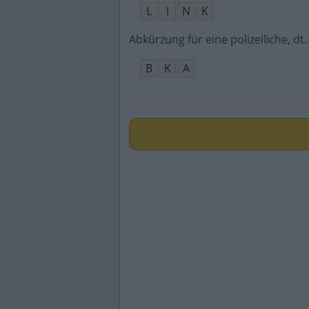
L
I
N
K
Abkürzung für eine polizeiliche, 
B
K
A