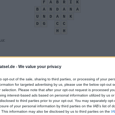
F
A
B
R
I
K
B
A
N
D
A
N
A
U
N
D
A
N
K
D
G
C
C
H
H
nua
:
atsel.de -
We value your privacy
to opt-out of the sale, sharing to third parties, or processing of your per
n
:
formation for targeted advertising by us, please use the below opt-out s
r selection. Please note that after your opt-out request is processed y
eing interest-based ads based on personal information utilized by us or
disclosed to third parties prior to your opt-out. You may separately opt-
sgewicht Pound
:
losure of your personal information by third parties on the IAB’s list of
. This information may also be disclosed by us to third parties on the
IA