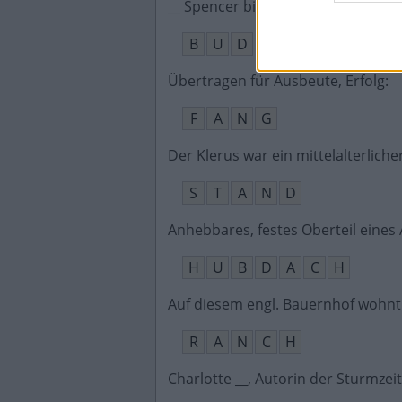
__ Spencer bildete ein Filmduo mit 
B
U
D
Übertragen für Ausbeute, Erfolg
:
F
A
N
G
Der Klerus war ein mittelalterlicher
S
T
A
N
D
Anhebbares, festes Oberteil eines
H
U
B
D
A
C
H
Auf diesem engl. Bauernhof wohnt
R
A
N
C
H
Charlotte __, Autorin der Sturmzeit