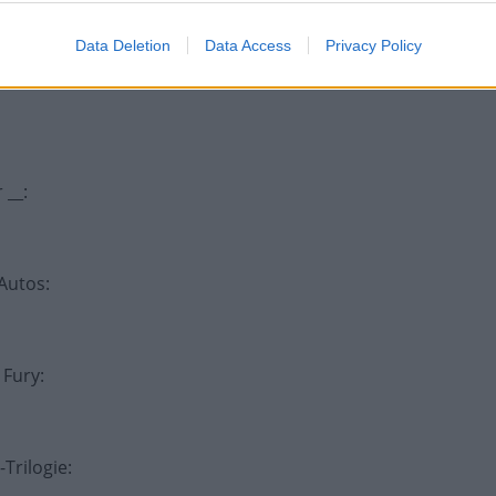
Terence Hill
:
Data Deletion
Data Access
Privacy Policy
 __
:
 Autos
:
 Fury
:
-Trilogie
: