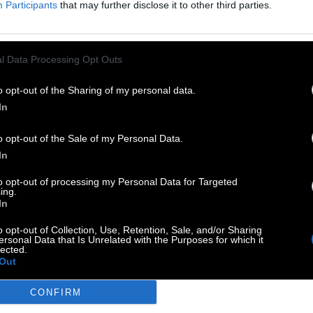
Participants
that may further disclose it to other third parties.
g stattfindet
:
l Data Processing Opt Outs
on Cowboys
:
o opt-out of the Sharing of my personal data.
In
o opt-out of the Sale of my Personal Data.
:
In
to opt-out of processing my Personal Data for Targeted
ing.
gen
:
In
o opt-out of Collection, Use, Retention, Sale, and/or Sharing
ersonal Data that Is Unrelated with the Purposes for which it
lected.
 Hamburg
:
Out
CONFIRM