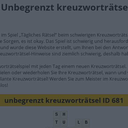
l Unbegrenzt kreuzworträtsel
e im Spiel „Tägliches Rätsel“ beim schwierigen Kreuzworträt
e Sorgen, es ist okay. Das Spiel ist schwierig und herausfo
rund wurde diese Website erstellt, um Ihnen bei den Antwort
reuzworträtsel-Hinweise sind ziemlich schwierig, deshalb ha
worträtselspiel mit jeden Tag einem neuen Kreuzworträtsel. 
ielen oder wiederholen Sie Ihre Kreuzworträtsel, wann und 
illante Kreuzworträtsel! Werden Sie zum Meister im Kreuzwo
los!
unbegrenzt kreuzworträtsel ID 681
S
H
T
U
L
B