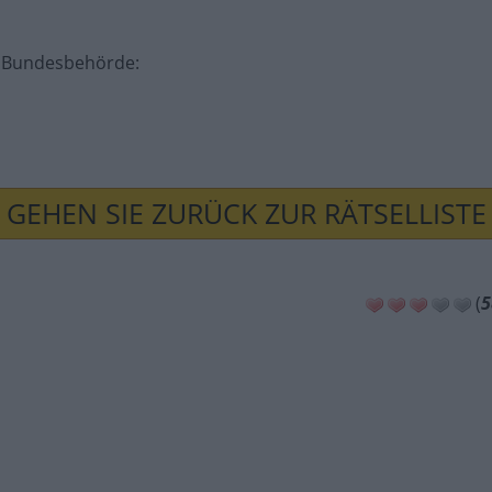
dt. Bundesbehörde
:
GEHEN SIE ZURÜCK ZUR RÄTSELLISTE
(
5