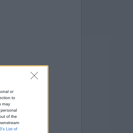
sonal or
ection to
ou may
 personal
out of the
 downstream
B’s List of