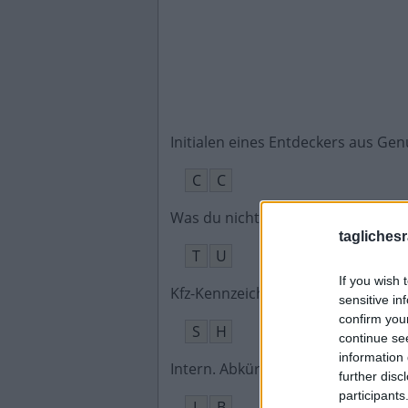
Initialen eines Entdeckers aus Ge
C
C
Was du nicht willst, das man dir __
:
taglichesr
T
U
If you wish 
Kfz-Kennzeichen Schleswig-Holstei
sensitive in
confirm you
S
H
continue se
information 
Intern. Abkürzung für das Handel
further disc
participants
L
B