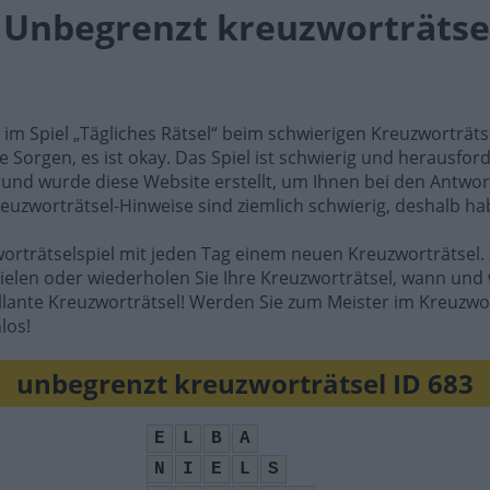
l Unbegrenzt kreuzworträtsel
e im Spiel „Tägliches Rätsel“ beim schwierigen Kreuzworträt
e Sorgen, es ist okay. Das Spiel ist schwierig und herausfo
rund wurde diese Website erstellt, um Ihnen bei den Antwort
reuzworträtsel-Hinweise sind ziemlich schwierig, deshalb ha
worträtselspiel mit jeden Tag einem neuen Kreuzworträtsel. 
ielen oder wiederholen Sie Ihre Kreuzworträtsel, wann und 
illante Kreuzworträtsel! Werden Sie zum Meister im Kreuzwo
los!
unbegrenzt kreuzworträtsel ID 683
E
L
B
A
N
I
E
L
S