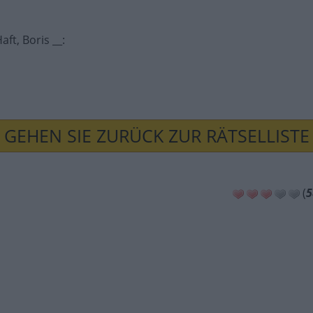
aft, Boris __
:
GEHEN SIE ZURÜCK ZUR RÄTSELLISTE
(
5