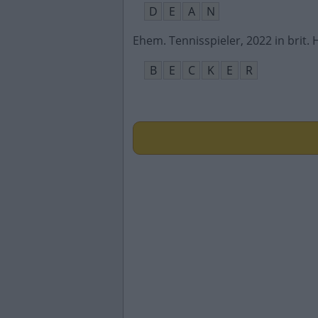
D
E
A
N
Ehem. Tennisspieler, 2022 in brit. H
B
E
C
K
E
R