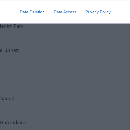
twas vor
:
Data Deletion
Data Access
Privacy Policy
der im Park
:
ie Luther
:
Gebäude
:
31 in Indiana
: