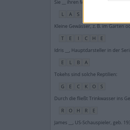
Sie __ ihren Mitschülern gestern e
L
A
S
Kleine Gewässer, z. B. im Garten o
T
E
I
C
H
E
Idris __, Hauptdarsteller in der Ser
E
L
B
A
Tokehs sind solche Reptilien
:
G
E
C
K
O
S
Durch die fließt Trinkwasser ins 
R
O
H
R
E
James __, US-Schauspieler, geb. 19