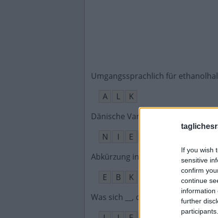
Umgangssprachlich für ethanolhal
A
L
K
Dänische Variante von Nikolaus
:
taglichesr
N
I
E
L
S
If you wish 
Abkürzung in Wohnungsanzeigen 
sensitive in
confirm you
E
B
K
continue se
information 
Was sich __, das neckt sich
:
further disc
participants
L
I
E
B
T