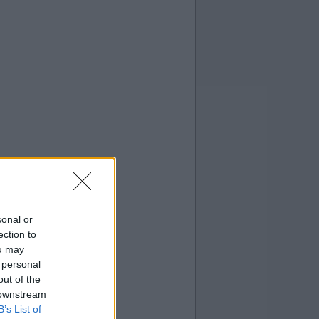
sonal or
ection to
ou may
 personal
out of the
 downstream
B’s List of