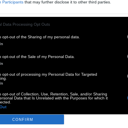
Participants
that may further disclose it to other third parties.
 ein Antiseptikum
:
l Data Processing Opt Outs
 Jena
:
o opt-out of the Sharing of my personal data.
In
o opt-out of the Sale of my Personal Data.
In
to opt-out of processing my Personal Data for Targeted
ing.
nd __
:
In
o opt-out of Collection, Use, Retention, Sale, and/or Sharing
ersonal Data that Is Unrelated with the Purposes for which it
lected.
gebene Gewässer
:
Out
CONFIRM