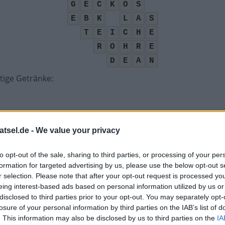
G
E
C
K
O
S
E
B
K
L
A
S
T
E
I
C
H
E
R
O
H
R
E
D
E
A
N
tige Getränke
:
atsel.de -
We value your privacy
to opt-out of the sale, sharing to third parties, or processing of your per
für vorhandene Küche
:
formation for targeted advertising by us, please use the below opt-out s
r selection. Please note that after your opt-out request is processed y
eing interest-based ads based on personal information utilized by us or
disclosed to third parties prior to your opt-out. You may separately opt-
losure of your personal information by third parties on the IAB’s list of
. This information may also be disclosed by us to third parties on the
IA