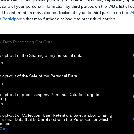
losure of your personal information by third parties on the IAB’s list of
. This information may also be disclosed by us to third parties on the
IA
Participants
that may further disclose it to other third parties.
 Das __ Kreuz
:
l Data Processing Opt Outs
:
o opt-out of the Sharing of my personal data.
In
st
:
o opt-out of the Sale of my Personal Data.
In
dschaft
:
to opt-out of processing my Personal Data for Targeted
ing.
In
o opt-out of Collection, Use, Retention, Sale, and/or Sharing
 US-Sender
:
ersonal Data that Is Unrelated with the Purposes for which it
lected.
Out