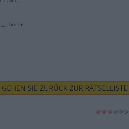
und zwei __
:
 __ Christus
:
GEHEN SIE ZURÜCK ZUR RÄTSELLISTE
(
5