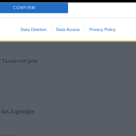
CONFIRM
Data Deletion
Data Access
Privacy Policy
engl. Kurzform
:
t Tarzan mit Jane
:
n das Zugesagte
: