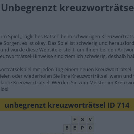
l Unbegrenzt kreuzworträtsel
e im Spiel „Tägliches Rätsel“ beim schwierigen Kreuzworträt
e Sorgen, es ist okay. Das Spiel ist schwierig und herausfo
rund wurde diese Website erstellt, um Ihnen bei den Antwort
reuzworträtsel-Hinweise sind ziemlich schwierig, deshalb ha
worträtselspiel mit jeden Tag einem neuen Kreuzworträtsel. 
ielen oder wiederholen Sie Ihre Kreuzworträtsel, wann und 
illante Kreuzworträtsel! Werden Sie zum Meister im Kreuzwo
los!
unbegrenzt kreuzworträtsel ID 714
F
S
V
B
E
P
O