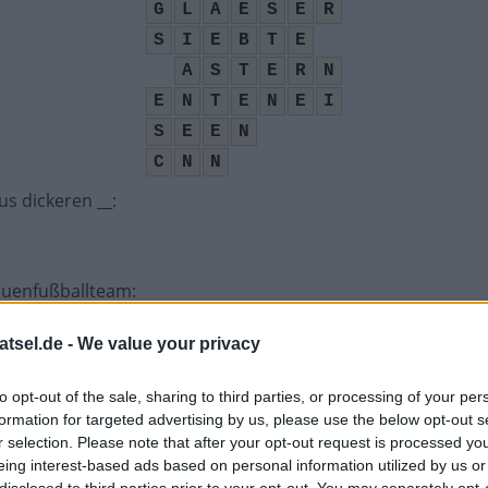
G
L
A
E
S
E
R
S
I
E
B
T
E
A
S
T
E
R
N
E
N
T
E
N
E
I
S
E
E
N
C
N
N
us dickeren __
:
rauenfußballteam
:
atsel.de -
We value your privacy
to opt-out of the sale, sharing to third parties, or processing of your per
formation for targeted advertising by us, please use the below opt-out s
r selection. Please note that after your opt-out request is processed y
eing interest-based ads based on personal information utilized by us or
Wein
:
disclosed to third parties prior to your opt-out. You may separately opt-