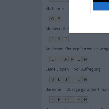
Kfz-Kennzeichen Goslar
:
G
S
Musikwettbewerb der Eurovision, 
E
S
C
An diesen Kletterpflanzen schwing
L
I
A
N
E
N
Seine Lippen __ vor Aufregung
:
B
E
B
T
E
N
Bei einer __ Zusage garantiert ma
F
E
S
T
E
N