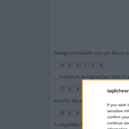
Zweige entwickeln sich am Baum a
A
E
S
T
E
N
__ Frankfurt, erfolgreiches 90er-F
F
S
V
taglichesr
Kurz für Bereitschaftspolizei
:
If you wish 
sensitive in
B
E
P
O
confirm you
continue se
Trinkgefäße für z. B. Wasser oder 
information 