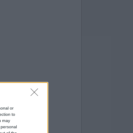
sonal or
ection to
ou may
 personal
out of the