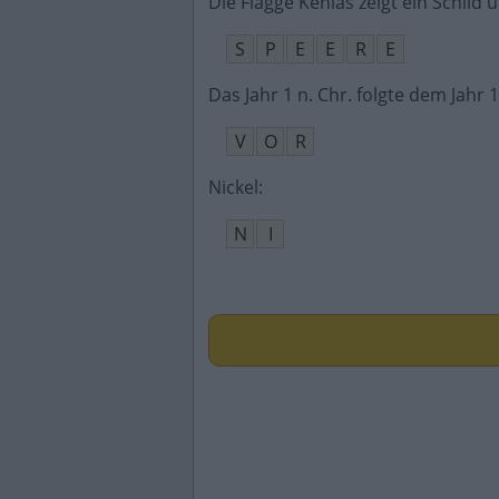
Die Flagge Kenias zeigt ein Schild 
S
P
E
E
R
E
Das Jahr 1 n. Chr. folgte dem Jahr 1
V
O
R
Nickel
:
N
I