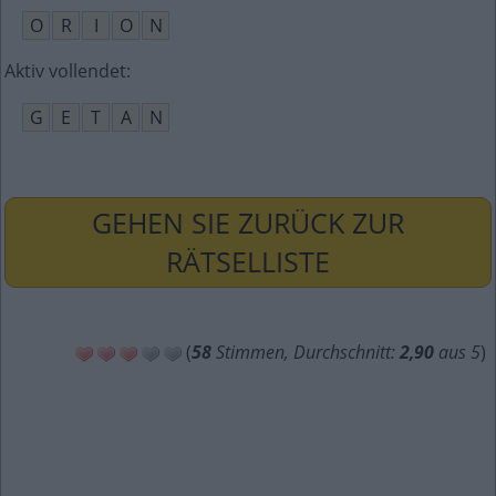
O
R
I
O
N
Aktiv vollendet
:
G
E
T
A
N
GEHEN SIE ZURÜCK ZUR
RÄTSELLISTE
(
58
Stimmen, Durchschnitt:
2,90
aus 5
)