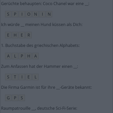
Gerüchte behaupten: Coco Chanel war eine __
:
S
P
I
O
N
I
N
Ich würde __ meinen Hund küssen als Dich
:
E
H
E
R
1. Buchstabe des griechischen Alphabets
:
A
L
P
H
A
Zum Anfassen hat der Hammer einen __
:
S
T
I
E
L
Die Firma Garmin ist für ihre __-Geräte bekannt
:
G
P
S
Raumpatrouille __, deutsche Sci-Fi-Serie
: