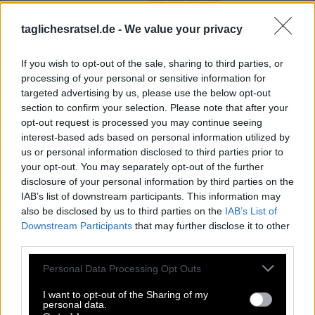
B
A
S
S
I
S
T
taglichesratsel.de -
We value your privacy
A
L
T
O
H
A
S
P
I
O
N
I
N
If you wish to opt-out of the sale, sharing to third parties, or
E
H
E
R
processing of your personal or sensitive information for
N
A
L
A
targeted advertising by us, please use the below opt-out
section to confirm your selection. Please note that after your
Rita __, britische Sängerin
:
opt-out request is processed you may continue seeing
interest-based ads based on personal information utilized by
O
R
A
us or personal information disclosed to third parties prior to
your opt-out. You may separately opt-out of the further
Damit bekundet man zweierlei Staunen
:
disclosure of your personal information by third parties on the
IAB’s list of downstream participants. This information may
O
H
A
also be disclosed by us to third parties on the
IAB’s List of
Downstream Participants
that may further disclose it to other
Freundin von Simba aus Der König der Löwen
:
third parties.
N
A
L
A
Personal Data Processing Opt Outs
Lateinische Vorsilbe mit der Bedeutung vor
:
I want to opt-out of the Sharing of my
personal data.