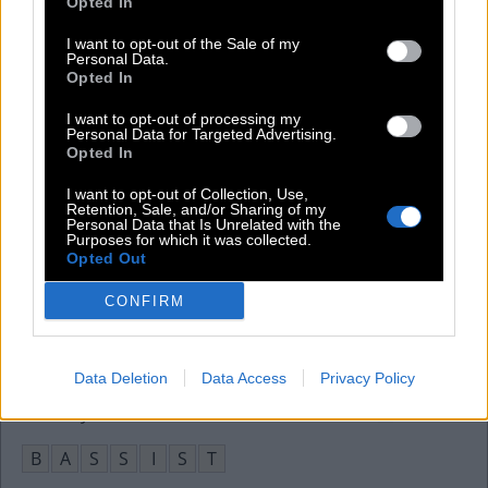
Opted In
P
R
A
E
I want to opt-out of the Sale of my
Asiatische Birne, die auch dem Apfel ähnelt
:
Personal Data.
Opted In
N
A
S
H
I
I want to opt-out of processing my
Personal Data for Targeted Advertising.
Lackmus ist ein guter Säure-__-Indikator
:
Opted In
B
A
S
E
N
I want to opt-out of Collection, Use,
Retention, Sale, and/or Sharing of my
Personal Data that Is Unrelated with the
Wer in die Jahre kommt, ist __ und grau
:
Purposes for which it was collected.
Opted Out
A
L
T
CONFIRM
Dieser Laut beendet jede Runde beim Boxen
:
G
O
N
G
Data Deletion
Data Access
Privacy Policy
Der Heavy-Metal-Musiker Cliff Burton war ein __
:
B
A
S
S
I
S
T