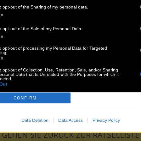
o opt-out of the Sharing of my personal data.
esem Rätsel:
In
t von Claude __
o opt-out of the Sale of my Personal Data.
ltertum stammend
In
s Verstorbenen
Philosophie
to opt-out of processing my Personal Data for Targeted
ing.
In
ißen __
züchtungen
o opt-out of Collection, Use, Retention, Sale, and/or Sharing
ersonal Data that Is Unrelated with the Purposes for which it
halt angepasst
lected.
rüßung drücken
Out
nur Audio
agnetische Wellen
CONFIRM
nicht heiraten
k
Data Deletion
Data Access
Privacy Policy
GEHEN SIE ZURÜCK ZUR RÄTSELLISTE