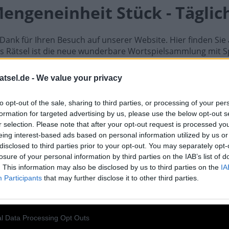
engeneinheit Stück - Täglic
n Dank für Ihren Besuch auf unserer Website. Hier finden Si
hes Rätsel ist die neue wunderbare Wortspielsammlung mit S
, Hashtag, Cladder, Sudoku und Tangle. All diese unglaublic
ielen können Sie Freunde herausfordern, die Antworten err
atsel.de -
We value your privacy
schlagen. Entwickelt von Fanatee, Inc, bekannt für seine be
to opt-out of the sale, sharing to third parties, or processing of your per
direkt auf Ihrem Android-Gerät. Spielen oder wiederholen Si
formation for targeted advertising by us, please use the below opt-out s
 Gehirn und lösen Sie jeden Tag brillante Kreuzworträtsel! 
r selection. Please note that after your opt-out request is processed y
um Meister im Kreuzworträtsel-Lösen und haben Sie jede M
eing interest-based ads based on personal information utilized by us or
tworten auf Rätsel Abkürzung für Mengeneinheit Stück.
disclosed to third parties prior to your opt-out. You may separately opt-
losure of your personal information by third parties on the IAB’s list of
Abkürzung für Mengeneinheit Stück
. This information may also be disclosed by us to third parties on the
IA
Participants
that may further disclose it to other third parties.
l Data Processing Opt Outs