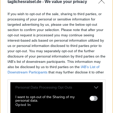
taglichesratsel.de -
We value your privacy
Wortspielsammlung mit Spielen wie
Kreuzworträtsel, Wortsuche, Passwort, Hashtag, Cladder,
If you wish to opt-out of the sale, sharing to third parties, or
Sudoku und Tangle. All diese unglaublichen Spiele sind
processing of your personal or sensitive information for
Teil dieser App. Mit diesen Puzzlespielen können Sie
targeted advertising by us, please use the below opt-out
Freunde herausfordern, die Antworten erraten, die
section to confirm your selection. Please note that after your
Rechtschreibung verbessern und sie schlagen. Entwickelt
opt-out request is processed you may continue seeing
von Fanatee, Inc, bekannt für seine besten Puzzle-
interest-based ads based on personal information utilized by
Wortspiele im Android- und Apple-Store.
us or personal information disclosed to third parties prior to
Zugriff auf Hunderte von Rätseln direkt auf Ihrem
your opt-out. You may separately opt-out of the further
Android-Gerät. Spielen oder wiederholen Sie Ihre
disclosure of your personal information by third parties on the
Kreuzworträtsel, wann und wo Sie möchten! Trainieren Sie
IAB’s list of downstream participants. This information may
Ihr Gehirn und lösen Sie jeden Tag brillante
also be disclosed by us to third parties on the
IAB’s List of
Kreuzworträtsel! Erweitern Sie Ihren Wortschatz und Ihr
Downstream Participants
that may further disclose it to other
Allgemeinwissen. Werden Sie zum Meister im
third parties.
Kreuzworträtsel-Lösen und haben Sie jede Menge Spaß –
und das alles kostenlos! Diese Seite enthält Antworten auf
Personal Data Processing Opt Outs
Rätsel Chartern ist dies bei Schiffen oder Flugzeugen.
I want to opt-out of the Sharing of my
personal data.
Opted In
Chartern ist dies bei Schiffen oder