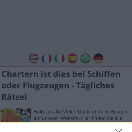
Chartern ist dies bei Schiffen
oder Flugzeugen - Tägliches
Rätsel
Hallo an alle! Vielen Dank für Ihren Besuch
auf unserer Website. Hier finden Sie alle
Antworten zum Tägliches Rätselspiel.
Tägliches Rätsel ist die neue wunderbare