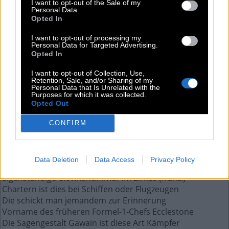
Flugzeugen
I want to opt-out of the Sale of my
Personal Data.
Opted In
Die Antwort auf diese Frage:
I want to opt-out of processing my
Personal Data for Targeted Advertising.
Opted In
M
I
E
T
E
N
I want to opt-out of Collection, Use,
Retention, Sale, and/or Sharing of my
Weitere Antworten aus diesem Rätsel:
Personal Data that Is Unrelated with the
Purposes for which it was collected.
Hundert sind zusammen eine Schwedische Krone wert
Opted Out
Öffentlich-rechtliche Rundfunkanstalt in Irland
Abkürzung von international bank account number
CONFIRM
Etwa 90 Prozent der Menschheit haben __ Augen
Deutsches Weihnachtslied: Es ist __ entsprungen
Kernspintomographie kann auch so abgekürzt werden
Data Deletion
Data Access
Privacy Policy
Diese größere dt. Partei nannte sich 2007 um
Eigenständige Clownsnummer im Zirkus (franz.)
Chartern ist dies bei Schiffen oder Flugzeugen
Die schickt man jemandem zur Erinnerung
Vorname des früheren Formel-1-Chefs Ecclestone
Die Sagengestalt Gawain ist diese Art Kämpfer