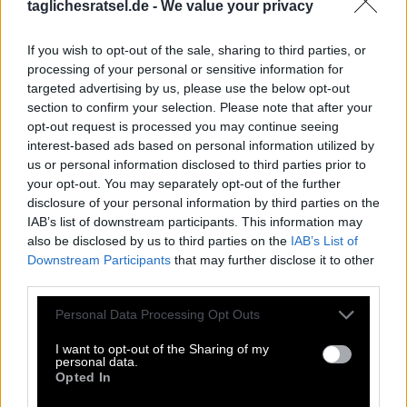
taglichesratsel.de -
We value your privacy
Wortspielsammlung mit Spielen wie
Kreuzworträtsel, Wortsuche, Passwort, Hashtag, Cladder,
If you wish to opt-out of the sale, sharing to third parties, or
Sudoku und Tangle. All diese unglaublichen Spiele sind
processing of your personal or sensitive information for
Teil dieser App. Mit diesen Puzzlespielen können Sie
targeted advertising by us, please use the below opt-out
Freunde herausfordern, die Antworten erraten, die
section to confirm your selection. Please note that after your
Rechtschreibung verbessern und sie schlagen. Entwickelt
opt-out request is processed you may continue seeing
von Fanatee, Inc, bekannt für seine besten Puzzle-
interest-based ads based on personal information utilized by
Wortspiele im Android- und Apple-Store.
us or personal information disclosed to third parties prior to
Zugriff auf Hunderte von Rätseln direkt auf Ihrem
your opt-out. You may separately opt-out of the further
Android-Gerät. Spielen oder wiederholen Sie Ihre
disclosure of your personal information by third parties on the
Kreuzworträtsel, wann und wo Sie möchten! Trainieren Sie
IAB’s list of downstream participants. This information may
Ihr Gehirn und lösen Sie jeden Tag brillante
also be disclosed by us to third parties on the
IAB’s List of
Kreuzworträtsel! Erweitern Sie Ihren Wortschatz und Ihr
Downstream Participants
that may further disclose it to other
Allgemeinwissen. Werden Sie zum Meister im
third parties.
Kreuzworträtsel-Lösen und haben Sie jede Menge Spaß –
und das alles kostenlos! Diese Seite enthält Antworten auf
Personal Data Processing Opt Outs
Rätsel Der Vietcong startete Anfang 1968 die __-Offensive.
I want to opt-out of the Sharing of my
personal data.
Opted In
Der Vietcong startete Anfang 1968