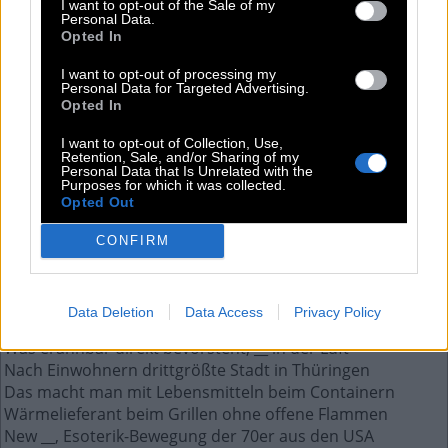
die __-Offensive
I want to opt-out of the Sale of my
Personal Data.
Opted In
Die Antwort auf diese Frage:
I want to opt-out of processing my
Personal Data for Targeted Advertising.
Opted In
T
E
T
I want to opt-out of Collection, Use,
Retention, Sale, and/or Sharing of my
Weitere Antworten aus diesem Rätsel:
Personal Data that Is Unrelated with the
Purposes for which it was collected.
Früher als Straßenbelag verwendete dunkle Masse
Opted Out
Buch, __, Pray, Love
Eine sehr sympathische Frau ist eine ganz __
CONFIRM
Großer Lebensmittelkonzern mit Sitz in der Schweiz
Im Endergebnis, __ Strich
Der Vietcong startete Anfang 1968 die __-Offensive
Data Deletion
Data Access
Privacy Policy
Das Gegenteil von trüb
Was erahnbar direkt bevorsteht, __ in der Luft
Nach Einwohnern drittgrößte Stadt in Thüringen
Das macht man mit Lebensmitteln beim Containern
Wärmelieferant beim Grillen ohne offene Flammen
New __, Esoterik-Bewegung der 70er aus den USA