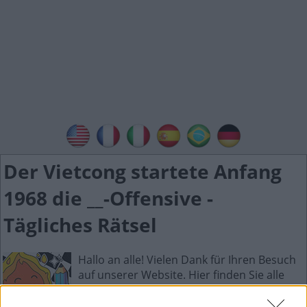
Der Vietcong startete Anfang
1968 die __-Offensive -
Tägliches Rätsel
Hallo an alle! Vielen Dank für Ihren Besuch
auf unserer Website. Hier finden Sie alle
Antworten zum Tägliches Rätselspiel.
Tägliches Rätsel ist die neue wunderbare