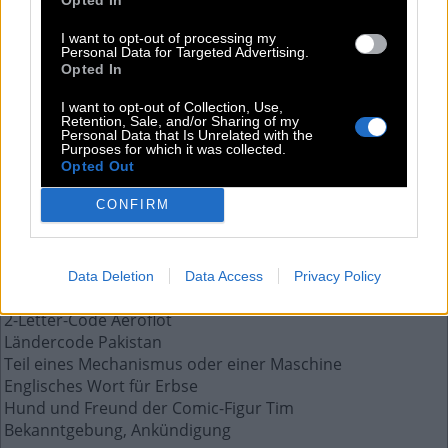
P
E
A
I want to opt-out of processing my
Personal Data for Targeted Advertising.
Opted In
Weitere Antworten aus diesem Rätsel:
I want to opt-out of Collection, Use,
__ minor, lateinisch für das Sternbild Kleiner Bär
Retention, Sale, and/or Sharing of my
Personal Data that Is Unrelated with the
Tiefe Stimmlage bei Männern
Purposes for which it was collected.
Südamerikanische Variante eines Kamels
Opted Out
Weiches Brötchen für Hamburger
CONFIRM
Knochengerüst, Skelett
Fast schon ein Freund, __ Bekanntschaft
Schweinshachse ohne Kür!
Firma für Kfz-Zubehör in Weiden in der Oberpfalz
Data Deletion
Data Access
Privacy Policy
Wartende Fußballstürmer vorm Tor stehen oft im __
2-Letter-Code Aeroflot
Ländercode Pakistan
Teil eines Mechanismus oder einer Maschine
Englisches Wort für Erbse
Hund und Freund der Comic-Figur Tim
Bekanntgebung, Ankündigung