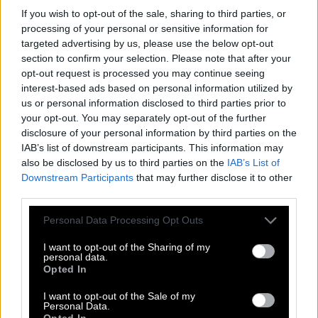
Kreuzworträtsel, Wortsuche, Passwort, Hashtag, Cladder,
If you wish to opt-out of the sale, sharing to third parties, or
Sudoku und Tangle. All diese unglaublichen Spiele sind
processing of your personal or sensitive information for
Teil dieser App. Mit diesen Puzzlespielen können Sie
targeted advertising by us, please use the below opt-out
Freunde herausfordern, die Antworten erraten, die
section to confirm your selection. Please note that after your
Rechtschreibung verbessern und sie schlagen. Entwickelt
opt-out request is processed you may continue seeing
von Fanatee, Inc, bekannt für seine besten Puzzle-
interest-based ads based on personal information utilized by
Wortspiele im Android- und Apple-Store.
us or personal information disclosed to third parties prior to
Zugriff auf Hunderte von Rätseln direkt auf Ihrem
your opt-out. You may separately opt-out of the further
Android-Gerät. Spielen oder wiederholen Sie Ihre
disclosure of your personal information by third parties on the
Kreuzworträtsel, wann und wo Sie möchten! Trainieren Sie
IAB’s list of downstream participants. This information may
Ihr Gehirn und lösen Sie jeden Tag brillante
also be disclosed by us to third parties on the
IAB’s List of
Kreuzworträtsel! Erweitern Sie Ihren Wortschatz und Ihr
Downstream Participants
that may further disclose it to other
Allgemeinwissen. Werden Sie zum Meister im
third parties.
Kreuzworträtsel-Lösen und haben Sie jede Menge Spaß –
und das alles kostenlos! Diese Seite enthält Antworten auf
Personal Data Processing Opt Outs
Rätsel Englisches Wort für Erbse.
I want to opt-out of the Sharing of my
personal data.
Englisches Wort für Erbse
Opted In
I want to opt-out of the Sale of my
Die Antwort auf diese Frage:
Personal Data.
Opted In