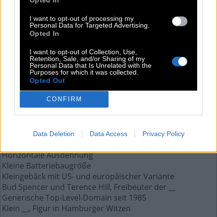
B
R
E
I
T
E
I want to opt-out of processing my
Personal Data for Targeted Advertising.
Opted In
Weitere Antworten aus diesem Rätsel:
I want to opt-out of Collection, Use,
Kleiderschnitt, oben enger, unten weiter
Retention, Sale, and/or Sharing of my
Personal Data that Is Unrelated with the
Unhöfliches Fragewort zum Nachfragen
Purposes for which it was collected.
Frau, die gegen Entgelt ein fremdes Kind stillt
Opted Out
Pflanzlicher Dachbelag, auch Rohr genannt
CONFIRM
Kürzel des Flughafens von Frankfurt am Main
1961er Filmkomödie, Die Abenteuer des __ Bobby
Diese Art Mann bringt Saatgut aus
Verändert sich nichts, bleibt alles bei diesem
Data Deletion
Data Access
Privacy Policy
Dieses auf dem Kopf kann man färben
Horizontale Ausdehnung
Kleine Batteriebaugröße
Kleingebäck mit US- und europäischer Variante
Bud Spencer und Terence Hill, Freibeuter der __
Generische Top-Level-Domain seit 1985
Klein __, Figur in Hamburger Witzen