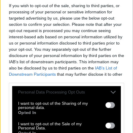
Kreuzworträtsel, Wortsuche, Passwort, Hashtag, Cladder,
If you wish to opt-out of the sale, sharing to third parties, or
Sudoku und Tangle. All diese unglaublichen Spiele sind
processing of your personal or sensitive information for
Teil dieser App. Mit diesen Puzzlespielen können Sie
targeted advertising by us, please use the below opt-out
Freunde herausfordern, die Antworten erraten, die
section to confirm your selection. Please note that after your
Rechtschreibung verbessern und sie schlagen. Entwickelt
opt-out request is processed you may continue seeing
von Fanatee, Inc, bekannt für seine besten Puzzle-
interest-based ads based on personal information utilized by
Wortspiele im Android- und Apple-Store.
us or personal information disclosed to third parties prior to
Zugriff auf Hunderte von Rätseln direkt auf Ihrem
your opt-out. You may separately opt-out of the further
Android-Gerät. Spielen oder wiederholen Sie Ihre
disclosure of your personal information by third parties on the
Kreuzworträtsel, wann und wo Sie möchten! Trainieren Sie
IAB’s list of downstream participants. This information may
Ihr Gehirn und lösen Sie jeden Tag brillante
also be disclosed by us to third parties on the
IAB’s List of
Kreuzworträtsel! Erweitern Sie Ihren Wortschatz und Ihr
Downstream Participants
that may further disclose it to other
Allgemeinwissen. Werden Sie zum Meister im
third parties.
Kreuzworträtsel-Lösen und haben Sie jede Menge Spaß –
und das alles kostenlos! Diese Seite enthält Antworten auf
Personal Data Processing Opt Outs
Rätsel Horizontale Ausdehnung.
I want to opt-out of the Sharing of my
personal data.
Horizontale Ausdehnung
Opted In
I want to opt-out of the Sale of my
Die Antwort auf diese Frage:
Personal Data.
Opted In