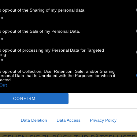
esem Rätsel:
o opt-out of the Sharing of my personal data.
In
tes Motto
o opt-out of the Sale of my Personal Data.
sicher
In
 v. George Soros
to opt-out of processing my Personal Data for Targeted
Sander
ing.
Wanderlied
In
 nehmen
o opt-out of Collection, Use, Retention, Sale, and/or Sharing
i Serbiens
ersonal Data that Is Unrelated with the Purposes for which it
ister, __ Wien
lected.
Out
 darüber nach
CONFIRM
ll
aus Alaska
e antike Stadt
Data Deletion
Data Access
Privacy Policy