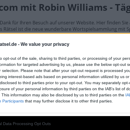
com mit Robin Williams - Täg
n Dank für Ihren Besuch auf unserer Website. Hier finden Si
hes Rätsel ist die neue wunderbare Wortspielsammlung mit S
, Hashtag, Cladder, Sudoku und Tangle. All diese unglaublic
ielen können Sie Freunde herausfordern, die Antworten err
atsel.de -
We value your privacy
schlagen. Entwickelt von Fanatee, Inc, bekannt für seine be
to opt-out of the sale, sharing to third parties, or processing of your per
direkt auf Ihrem Android-Gerät. Spielen oder wiederholen Si
formation for targeted advertising by us, please use the below opt-out s
 Gehirn und lösen Sie jeden Tag brillante Kreuzworträtsel! 
r selection. Please note that after your opt-out request is processed y
um Meister im Kreuzworträtsel-Lösen und haben Sie jede M
eing interest-based ads based on personal information utilized by us or
worten auf Rätsel Mork vom __, Sitcom mit Robin Williams.
disclosed to third parties prior to your opt-out. You may separately opt-
losure of your personal information by third parties on the IAB’s list of
ork vom __, Sitcom mit Robin Willia
. This information may also be disclosed by us to third parties on the
IA
Participants
that may further disclose it to other third parties.
l Data Processing Opt Outs