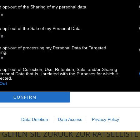
o opt-out of the Sharing of my personal data.
esem Rätsel:
In
 Königin von __
_ oder of Science
o opt-out of the Sale of my Personal Data.
In
oven, Für __
hrt
to opt-out of processing my Personal Data for Targeted
ing.
In
logie
o opt-out of Collection, Use, Retention, Sale, and/or Sharing
ersonal Data that Is Unrelated with the Purposes for which it
liams
lected.
r einen US-Bürger
Out
CONFIRM
 der ersten __
schulen, Rudolf __
Data Deletion
Data Access
Privacy Policy
GEHEN SIE ZURÜCK ZUR RÄTSELLISTE