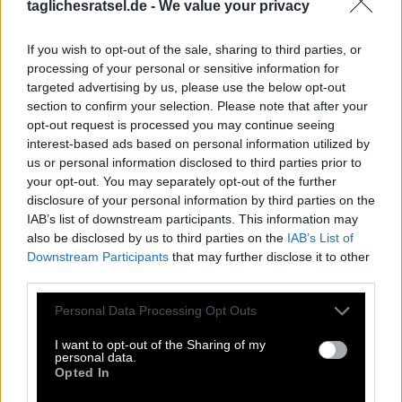
taglichesratsel.de -
We value your privacy
Wortspielsammlung mit Spielen wie
Kreuzworträtsel, Wortsuche, Passwort, Hashtag, Cladder,
If you wish to opt-out of the sale, sharing to third parties, or
Sudoku und Tangle. All diese unglaublichen Spiele sind
processing of your personal or sensitive information for
Teil dieser App. Mit diesen Puzzlespielen können Sie
targeted advertising by us, please use the below opt-out
Freunde herausfordern, die Antworten erraten, die
section to confirm your selection. Please note that after your
Rechtschreibung verbessern und sie schlagen. Entwickelt
opt-out request is processed you may continue seeing
von Fanatee, Inc, bekannt für seine besten Puzzle-
interest-based ads based on personal information utilized by
Wortspiele im Android- und Apple-Store.
us or personal information disclosed to third parties prior to
Zugriff auf Hunderte von Rätseln direkt auf Ihrem
your opt-out. You may separately opt-out of the further
Android-Gerät. Spielen oder wiederholen Sie Ihre
disclosure of your personal information by third parties on the
Kreuzworträtsel, wann und wo Sie möchten! Trainieren Sie
IAB’s list of downstream participants. This information may
Ihr Gehirn und lösen Sie jeden Tag brillante
also be disclosed by us to third parties on the
IAB’s List of
Kreuzworträtsel! Erweitern Sie Ihren Wortschatz und Ihr
Downstream Participants
that may further disclose it to other
Allgemeinwissen. Werden Sie zum Meister im
third parties.
Kreuzworträtsel-Lösen und haben Sie jede Menge Spaß –
und das alles kostenlos! Diese Seite enthält Antworten auf
Personal Data Processing Opt Outs
Rätsel Seine Erschaffung zeigt die Sixtinische Kapelle.
I want to opt-out of the Sharing of my
personal data.
Opted In
Seine Erschaffung zeigt die