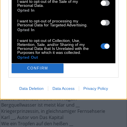
Sixtinische Kapelle
I want to opt-out of the Sale of my
Personal Data.
Opted In
Die Antwort auf diese Frage:
I want to opt-out of processing my
Personal Data for Targeted Advertising.
Opted In
A
D
A
M
S
I want to opt-out of Collection, Use,
Retention, Sale, and/or Sharing of my
Weitere Antworten aus diesem Rätsel:
Personal Data that Is Unrelated with the
Purposes for which it was collected.
__-Nudeln, ostasiatische Weizennudeln
Opted Out
__ Deter, dt. Rockmusikerin
Streitkräfte eines Landes
CONFIRM
Cousine; chem. Verbindung
Ein Frankfurt liegt am Main und eines an der __
Wohnort eines nordischen Göttergeschlechts
Data Deletion
Data Access
Privacy Policy
Dadurch erhält man ein Kernspintomogramm
Staatenbildendes Insekt mit Hügeln
Bergquellwasser ist meist klar und __
Kriegerprinzessin, in gleichnamiger Fernsehserie
Karl __, Autor von Das Kapital
Wie ein Tropfen auf den heißen __