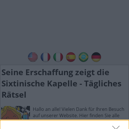
Seine Erschaffung zeigt die
Sixtinische Kapelle - Tägliches
Rätsel
Hallo an alle! Vielen Dank für Ihren Besuch
auf unserer Website. Hier finden Sie alle
Antworten zum Tägliches Rätselspiel.
Tägliches Rätsel ist die neue wunderbare