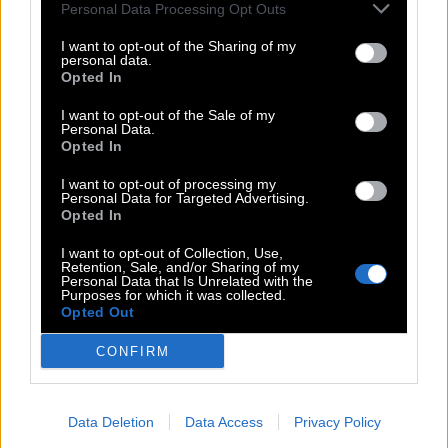
6
8
4
5
7
9
1
3
2
Personal Data Processing Opt Outs
1
9
5
3
8
2
6
4
7
I want to opt-out of the Sharing of my
personal data.
2
7
3
4
6
1
5
9
8
Opted In
7
2
1
6
5
3
9
8
4
I want to opt-out of the Sale of my
5
4
9
7
1
8
2
6
3
Personal Data.
8
3
6
2
9
4
7
5
1
Opted In
I want to opt-out of processing my
Personal Data for Targeted Advertising.
Weitere Rätselantworten:
Opted In
I want to opt-out of Collection, Use,
Retention, Sale, and/or Sharing of my
Kreuzworträtsel
Mini
Personal Data that Is Unrelated with the
Purposes for which it was collected.
Opted Out
Passwort
Hashtag
CONFIRM
Sudoku
Tangle
Data Deletion
Data Access
Privacy Policy