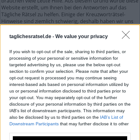
brauchen viele Leute Hilfe. Aus diesem Grund wurde diese
Website erstellt, um Ihnen bei den Antworten auf das
Tägliche Rätsel zu helfen. Einige der Kreuzworträtsel-
Hinweise sind ziemlich schwierig, deshalb haben wir uns
entschieden, alle Antworten zu teilen.
Dies ist ein unterhaltsames Kreuzworträtselspiel mit
taglichesratsel.de -
We value your privacy
jeden Tag einem neuen Kreuzworträtsel. Zugriff auf
Hunderte von Rätseln direkt auf Ihrem Android-Gerät.
If you wish to opt-out of the sale, sharing to third parties, or
Spielen oder wiederholen Sie Ihre Kreuzworträtsel, wann
processing of your personal or sensitive information for
und wo Sie möchten! Trainieren Sie Ihr Gehirn und lösen
targeted advertising by us, please use the below opt-out
Sie jeden Tag brillante Kreuzworträtsel! Werden Sie zum
section to confirm your selection. Please note that after your
Meister im Kreuzworträtsel-Lösen und haben Sie jede
opt-out request is processed you may continue seeing
Menge Spaß – und das alles kostenlos!
interest-based ads based on personal information utilized by
us or personal information disclosed to third parties prior to
Sudoku Juni 1 2026
your opt-out. You may separately opt-out of the further
disclosure of your personal information by third parties on the
IAB’s list of downstream participants. This information may
4
6
8
9
2
7
3
1
5
also be disclosed by us to third parties on the
IAB’s List of
Downstream Participants
3
5
7
that may further disclose it to other
1
4
6
8
2
9
third parties.
9
1
2
8
3
5
4
7
6