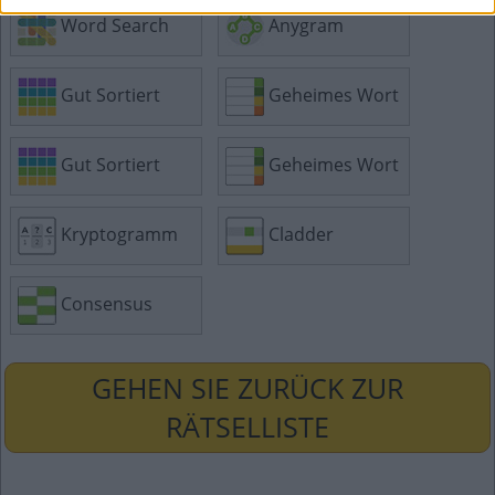
Word Search
Anygram
Gut Sortiert
Geheimes Wort
Gut Sortiert
Geheimes Wort
Kryptogramm
Cladder
Consensus
GEHEN SIE ZURÜCK ZUR
RÄTSELLISTE