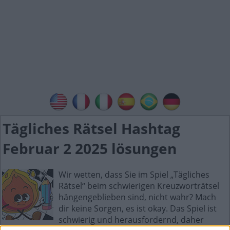
Tägliches Rätsel Hashtag
Februar 2 2025 lösungen
Wir wetten, dass Sie im Spiel „Tägliches
Rätsel“ beim schwierigen Kreuzworträtsel
hängengeblieben sind, nicht wahr? Mach
dir keine Sorgen, es ist okay. Das Spiel ist
schwierig und herausfordernd, daher