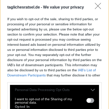
brauchen viele Leute Hilfe. Aus diesem Grund wurde diese
Website erstellt, um Ihnen bei den Antworten auf das
taglichesratsel.de -
We value your privacy
Tägliche Rätsel zu helfen. Einige der Kreuzworträtsel-
Hinweise sind ziemlich schwierig, deshalb haben wir uns
If you wish to opt-out of the sale, sharing to third parties, or
entschieden, alle Antworten zu teilen.
processing of your personal or sensitive information for
Dies ist ein unterhaltsames Kreuzworträtselspiel mit
targeted advertising by us, please use the below opt-out
jeden Tag einem neuen Kreuzworträtsel. Zugriff auf
section to confirm your selection. Please note that after your
Hunderte von Rätseln direkt auf Ihrem Android-Gerät.
opt-out request is processed you may continue seeing
Spielen oder wiederholen Sie Ihre Kreuzworträtsel, wann
interest-based ads based on personal information utilized by
und wo Sie möchten! Trainieren Sie Ihr Gehirn und lösen
us or personal information disclosed to third parties prior to
Sie jeden Tag brillante Kreuzworträtsel! Werden Sie zum
your opt-out. You may separately opt-out of the further
Meister im Kreuzworträtsel-Lösen und haben Sie jede
disclosure of your personal information by third parties on the
Menge Spaß – und das alles kostenlos!
IAB’s list of downstream participants. This information may
also be disclosed by us to third parties on the
IAB’s List of
Downstream Participants
that may further disclose it to other
Hashtag Februar 2 2025
third parties.
Q
S
Personal Data Processing Opt Outs
H
U
M
O
R
I want to opt-out of the Sharing of my
personal data.
E
S
Opted In