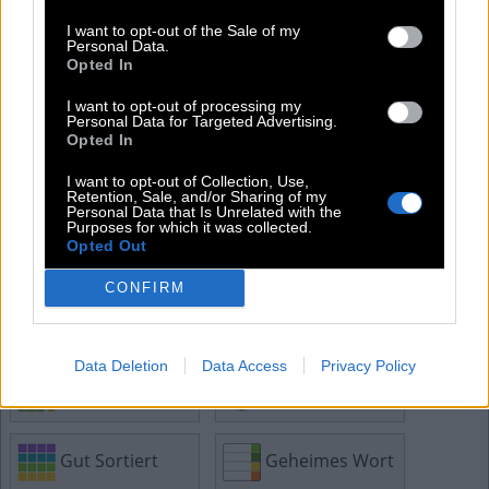
M
E
I
S
T
I want to opt-out of the Sale of my
R
E
Personal Data.
Opted In
I want to opt-out of processing my
Weitere Rätselantworten:
Personal Data for Targeted Advertising.
Opted In
Kreuzworträtsel
Mini
I want to opt-out of Collection, Use,
Retention, Sale, and/or Sharing of my
Personal Data that Is Unrelated with the
Purposes for which it was collected.
Opted Out
Passwort
Hashtag
CONFIRM
Sudoku
Tangle
Data Deletion
Data Access
Privacy Policy
Word Search
Anygram
Gut Sortiert
Geheimes Wort