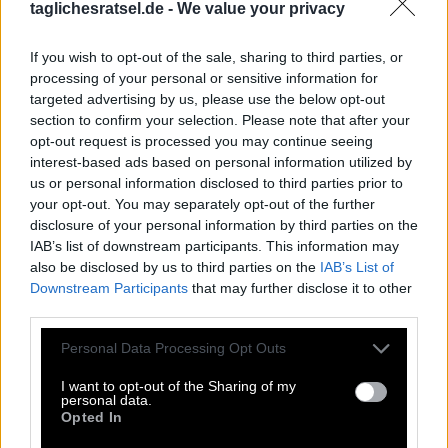
brauchen viele Leute Hilfe. Aus diesem Grund wurde diese
taglichesratsel.de -
We value your privacy
Website erstellt, um Ihnen bei den Antworten auf das
Tägliche Rätsel zu helfen. Einige der Kreuzworträtsel-
If you wish to opt-out of the sale, sharing to third parties, or
Hinweise sind ziemlich schwierig, deshalb haben wir uns
processing of your personal or sensitive information for
entschieden, alle Antworten zu teilen.
targeted advertising by us, please use the below opt-out
Dies ist ein unterhaltsames Kreuzworträtselspiel mit
section to confirm your selection. Please note that after your
jeden Tag einem neuen Kreuzworträtsel. Zugriff auf
opt-out request is processed you may continue seeing
Hunderte von Rätseln direkt auf Ihrem Android-Gerät.
interest-based ads based on personal information utilized by
Spielen oder wiederholen Sie Ihre Kreuzworträtsel, wann
us or personal information disclosed to third parties prior to
und wo Sie möchten! Trainieren Sie Ihr Gehirn und lösen
your opt-out. You may separately opt-out of the further
Sie jeden Tag brillante Kreuzworträtsel! Werden Sie zum
disclosure of your personal information by third parties on the
Meister im Kreuzworträtsel-Lösen und haben Sie jede
IAB’s list of downstream participants. This information may
Menge Spaß – und das alles kostenlos!
also be disclosed by us to third parties on the
IAB’s List of
Downstream Participants
that may further disclose it to other
third parties.
Geheimes Wort Juni 2 2026
Personal Data Processing Opt Outs
U
R
A
L
I want to opt-out of the Sharing of my
personal data.
Opted In
Weitere Rätselantworten: