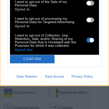
I want to opt-out of the Sale of my
Personal Data.
Opted In
Kreuzworträtsel
Mini
I want to opt-out of processing my
Personal Data for Targeted Advertising.
Opted In
Passwort
Hashtag
I want to opt-out of Collection, Use,
Retention, Sale, and/or Sharing of my
Personal Data that Is Unrelated with the
Purposes for which it was collected.
Sudoku
Tangle
Opted Out
CONFIRM
Word Search
Anygram
Data Deletion
Data Access
Privacy Policy
Gut Sortiert
Geheimes Wort
Gut Sortiert
Geheimes Wort
Kryptogramm
Cladder