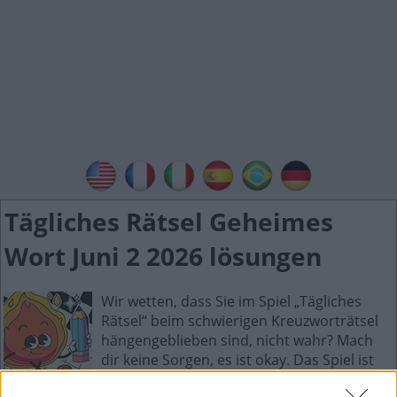
Tägliches Rätsel Geheimes
Wort Juni 2 2026 lösungen
Wir wetten, dass Sie im Spiel „Tägliches
Rätsel“ beim schwierigen Kreuzworträtsel
hängengeblieben sind, nicht wahr? Mach
dir keine Sorgen, es ist okay. Das Spiel ist
schwierig und herausfordernd, daher