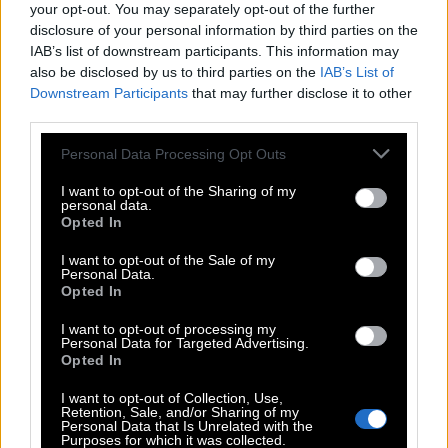
your opt-out. You may separately opt-out of the further
disclosure of your personal information by third parties on the
IAB’s list of downstream participants. This information may
Snacks
also be disclosed by us to third parties on the
IAB’s List of
Downstream Participants
that may further disclose it to other
third parties.
Chips, Erdnüsse, Mandeln, Cracker
Personal Data Processing Opt Outs
I want to opt-out of the Sharing of my
Sommeranfang
personal data.
Opted In
Sonnenwende, Picknick, Erdbeerzeit,
I want to opt-out of the Sale of my
Johannistag
Personal Data.
Opted In
I want to opt-out of processing my
Personal Data for Targeted Advertising.
Pizzabelag
Opted In
I want to opt-out of Collection, Use,
Pilze, Salami, Mozzarella, Oliven
Retention, Sale, and/or Sharing of my
Personal Data that Is Unrelated with the
Purposes for which it was collected.