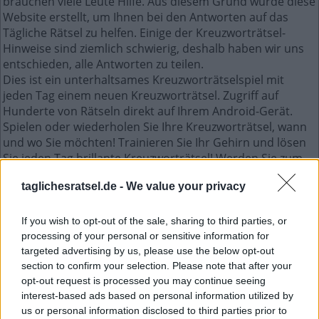
brauchen viele Leute Hilfe. Aus diesem Grund wurde diese
Website erstellt, um Ihnen bei den Antworten auf das
Tägliche Rätsel zu helfen. Einige der Kreuzworträtsel-
Hinweise sind ziemlich schwierig, deshalb haben wir uns
entschieden, alle Antworten zu teilen.
Dies ist ein unterhaltsames Kreuzworträtselspiel mit
jeden Tag einem neuen Kreuzworträtsel. Zugriff auf
Hunderte von Rätseln direkt auf Ihrem Android-Gerät.
Spielen oder wiederholen Sie Ihre Kreuzworträtsel, wann
und wo Sie möchten! Trainieren Sie Ihr Gehirn und lösen
Sie jeden Tag brillante Kreuzworträtsel! Werden Sie zum
Meister im Kreuzworträtsel-Lösen und haben Sie jede
taglichesratsel.de -
We value your privacy
Menge Spaß – und das alles kostenlos!
If you wish to opt-out of the sale, sharing to third parties, or
Gut Sortiert Juli 6 2026
processing of your personal or sensitive information for
targeted advertising by us, please use the below opt-out
section to confirm your selection. Please note that after your
Songtitel
opt-out request is processed you may continue seeing
interest-based ads based on personal information utilized by
Thriller, Yesterday, Hey, Imagine
us or personal information disclosed to third parties prior to