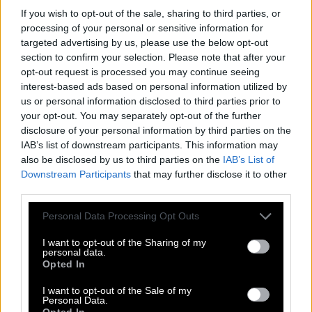
Kreuzworträtsel, Wortsuche, Passwort, Hashtag, Cladder,
If you wish to opt-out of the sale, sharing to third parties, or
Sudoku und Tangle. All diese unglaublichen Spiele sind
processing of your personal or sensitive information for
Teil dieser App. Mit diesen Puzzlespielen können Sie
targeted advertising by us, please use the below opt-out
Freunde herausfordern, die Antworten erraten, die
section to confirm your selection. Please note that after your
Rechtschreibung verbessern und sie schlagen. Entwickelt
opt-out request is processed you may continue seeing
von Fanatee, Inc, bekannt für seine besten Puzzle-
interest-based ads based on personal information utilized by
Wortspiele im Android- und Apple-Store.
us or personal information disclosed to third parties prior to
Zugriff auf Hunderte von Rätseln direkt auf Ihrem
your opt-out. You may separately opt-out of the further
Android-Gerät. Spielen oder wiederholen Sie Ihre
disclosure of your personal information by third parties on the
Kreuzworträtsel, wann und wo Sie möchten! Trainieren Sie
IAB’s list of downstream participants. This information may
Ihr Gehirn und lösen Sie jeden Tag brillante
also be disclosed by us to third parties on the
IAB’s List of
Kreuzworträtsel! Erweitern Sie Ihren Wortschatz und Ihr
Downstream Participants
that may further disclose it to other
Allgemeinwissen. Werden Sie zum Meister im
third parties.
Kreuzworträtsel-Lösen und haben Sie jede Menge Spaß –
und das alles kostenlos! Diese Seite enthält Antworten auf
Personal Data Processing Opt Outs
Rätsel Zunächst, vorher.
I want to opt-out of the Sharing of my
personal data.
Zunächst, vorher
Opted In
I want to opt-out of the Sale of my
Die Antwort auf diese Frage:
Personal Data.
Opted In