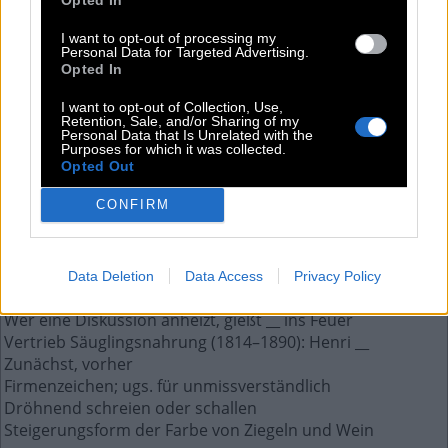
E
R
S
T
I want to opt-out of processing my
Personal Data for Targeted Advertising.
Opted In
Weitere Antworten aus diesem Rätsel:
I want to opt-out of Collection, Use,
Philosophen beschäftigen sich mit __
Retention, Sale, and/or Sharing of my
Personal Data that Is Unrelated with the
Ohr lautet auf Englisch so
Purposes for which it was collected.
Dänische Variante von Nikolaus
Opted Out
Konjunktion zur Einleitung einer Bedingung
CONFIRM
Weibliches Personalpronomen
Abkürzung für die Währung Australiens
Die der außergewöhnlichen Gentlemen ist ein Film
Geruch eines Parfüms (frz.)
Data Deletion
Data Access
Privacy Policy
Sänger und Initiator von Live Aid: Bob __
Wer eine Diskussion anheizt, gießt __ ins Feuer
Vertrieb Säuglingsnahrung (1814–1890): Henri __
Zunächst, vorher
Firmenzeichen; ugs. für unmissverständlich
Dröhnend schreien oder schallen
Steigerungsform der Farbe von Ziegeln und Wein