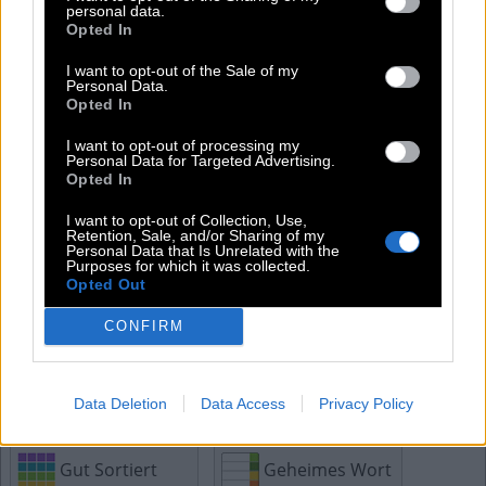
E
E
personal data.
B
O
R
B
Opted In
R
O
B
E
I want to opt-out of the Sale of my
Personal Data.
Opted In
Weitere Rätselantworten:
I want to opt-out of processing my
Personal Data for Targeted Advertising.
Opted In
Kreuzworträtsel
Mini
I want to opt-out of Collection, Use,
Retention, Sale, and/or Sharing of my
Personal Data that Is Unrelated with the
Passwort
Hashtag
Purposes for which it was collected.
Opted Out
CONFIRM
Sudoku
Tangle
Word Search
Anygram
Data Deletion
Data Access
Privacy Policy
Gut Sortiert
Geheimes Wort