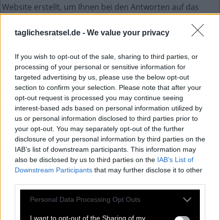
Website erstellt, um Ihnen bei den Antworten auf das
Tägliche Rätsel zu helfen. Einige der Kreuzworträtsel-
Hinweise sind ziemlich schwierig, deshalb haben wir uns
taglichesratsel.de -
We value your privacy
entschieden, alle Antworten zu teilen.
Dies ist ein unterhaltsames Kreuzworträtselspiel mit
If you wish to opt-out of the sale, sharing to third parties, or
jeden Tag einem neuen Kreuzworträtsel. Zugriff auf
processing of your personal or sensitive information for
Hunderte von Rätseln direkt auf Ihrem Android-Gerät.
targeted advertising by us, please use the below opt-out
Spielen oder wiederholen Sie Ihre Kreuzworträtsel, wann
section to confirm your selection. Please note that after your
und wo Sie möchten! Trainieren Sie Ihr Gehirn und lösen
opt-out request is processed you may continue seeing
Sie jeden Tag brillante Kreuzworträtsel! Werden Sie zum
interest-based ads based on personal information utilized by
Meister im Kreuzworträtsel-Lösen und haben Sie jede
us or personal information disclosed to third parties prior to
Menge Spaß – und das alles kostenlos!
your opt-out. You may separately opt-out of the further
disclosure of your personal information by third parties on the
Anygram Juli 8 2026
IAB’s list of downstream participants. This information may
also be disclosed by us to third parties on the
IAB’s List of
Downstream Participants
that may further disclose it to other
K
third parties.
B
O
R
E
E
R
R
Personal Data Processing Opt Outs
B
O
B
E
R
I want to opt-out of the Sharing of my