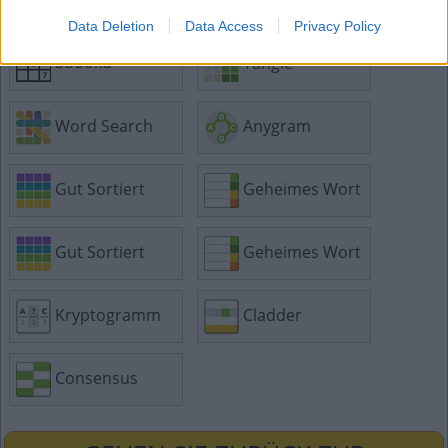
Data Deletion
Data Access
Privacy Policy
Sudoku
Tangle
Word Search
Anygram
Gut Sortiert
Geheimes Wort
Gut Sortiert
Geheimes Wort
Kryptogramm
Cladder
Consensus