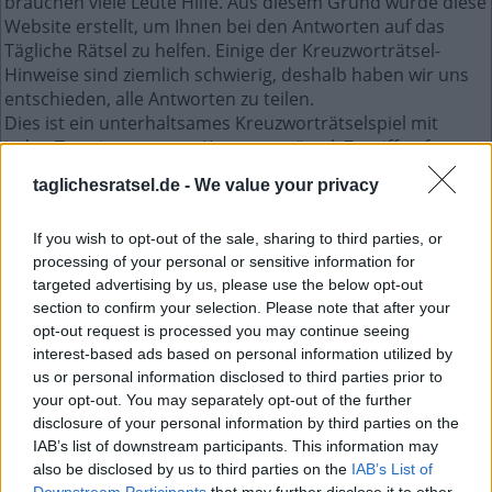
brauchen viele Leute Hilfe. Aus diesem Grund wurde diese
Website erstellt, um Ihnen bei den Antworten auf das
Tägliche Rätsel zu helfen. Einige der Kreuzworträtsel-
Hinweise sind ziemlich schwierig, deshalb haben wir uns
entschieden, alle Antworten zu teilen.
Dies ist ein unterhaltsames Kreuzworträtselspiel mit
jeden Tag einem neuen Kreuzworträtsel. Zugriff auf
Hunderte von Rätseln direkt auf Ihrem Android-Gerät.
taglichesratsel.de -
We value your privacy
Spielen oder wiederholen Sie Ihre Kreuzworträtsel, wann
und wo Sie möchten! Trainieren Sie Ihr Gehirn und lösen
If you wish to opt-out of the sale, sharing to third parties, or
Sie jeden Tag brillante Kreuzworträtsel! Werden Sie zum
processing of your personal or sensitive information for
Meister im Kreuzworträtsel-Lösen und haben Sie jede
targeted advertising by us, please use the below opt-out
Menge Spaß – und das alles kostenlos!
section to confirm your selection. Please note that after your
opt-out request is processed you may continue seeing
Word Search Juli 8 2026 - Nikolaus,
interest-based ads based on personal information utilized by
us or personal information disclosed to third parties prior to
Nikolo, Samichlaus
your opt-out. You may separately opt-out of the further
disclosure of your personal information by third parties on the
R
N
O
R
T
A
P
N
IAB’s list of downstream participants. This information may
also be disclosed by us to third parties on the
IAB’s List of
E
E
N
Downstream Participants
that may further disclose it to other