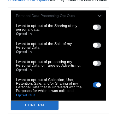
B
A
G
D
U
third parties.
R
I
N
E
Personal Data Processing Opt Outs
Y
A
E
L
S
M
G
U
I
S
I want to opt-out of the Sharing of my
personal data.
E
C
E
E
Opted In
L
H
H
I want to opt-out of the Sale of my
Personal Data.
Opted In
Klicken Sie auf das Wort, um seine Position anzuzeigen.
I want to opt-out of processing my
Legenden
,
Heiliger
,
Brauch
,
Patron
,
Nuesse
,
Myra
Personal Data for Targeted Advertising.
Opted In
I want to opt-out of Collection, Use,
Weitere Rätselantworten:
Retention, Sale, and/or Sharing of my
Personal Data that Is Unrelated with the
Purposes for which it was collected.
Opted Out
Kreuzworträtsel
Mini
CONFIRM
Passwort
Hashtag