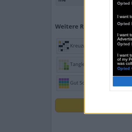
Opted 
I want t
Opted 
Weitere Rätselantworten:
I want 
Advertis
Opted 
Kreuzworträtsel
Mi
I want t
of my P
was col
Tangle
Wo
Opted 
Gut Sortiert
Ge