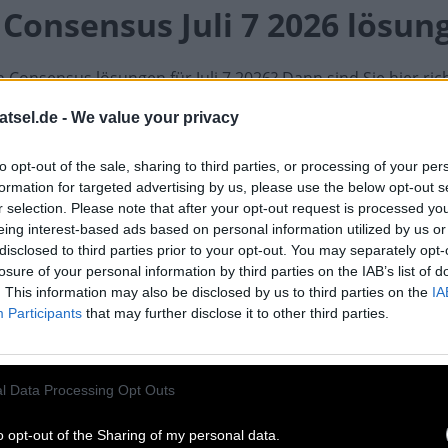
 Consensus Juli 7 2026 lösun
 Consensus lösungen für Juli 7 2026? Dann sind Sie hier rich
che Hinweise, Tipps und Strategien, bevor wir die Lösung ver
atsel.de -
We value your privacy
t Sie dazu auf, berühmte Zitate von historischen Persönlic
s Level bietet neue Wendungen, darunter Wortsuchrätsel und
aben alle Level dieses faszinierenden Spiels gelöst und sin
to opt-out of the sale, sharing to third parties, or processing of your per
en finden Sie Hinweise und die Lösung für Juli 7 2026. Egal,
formation for targeted advertising by us, please use the below opt-out s
r Puzzles, die Sie verpasst haben, noch einmal aufrufen mö
r selection. Please note that after your opt-out request is processed y
eing interest-based ads based on personal information utilized by us or
ie heutigen Consensus lösen!
disclosed to third parties prior to your opt-out. You may separately opt-
losure of your personal information by third parties on the IAB’s list of
inen Bundesstaat der USA, der mit M 
. This information may also be disclosed by us to third parties on the
IA
Participants
that may further disclose it to other third parties.
Michigan
Massachusetts
Mississippi
Mont
l Data Processing Opt Outs
ür eine schnellere Eingabe.
o opt-out of the Sharing of my personal data.
mi
ma
ms
mt