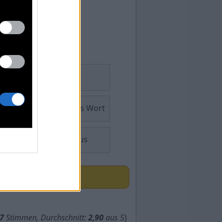
Sudoku
Geheimes Wort
Consensus
7
Stimmen, Durchschnitt:
2,90
aus 5
)