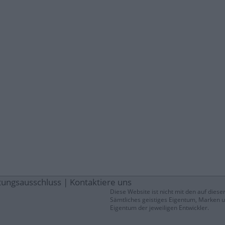
tungsausschluss
|
Kontaktiere uns
Diese Website ist nicht mit den auf di
Sämtliches geistiges Eigentum, Marken un
Eigentum der jeweiligen Entwickler.