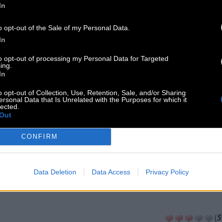
In
o opt-out of the Sale of my Personal Data.
In
to opt-out of processing my Personal Data for Targeted
ing.
In
ni
Passwort
Hashtag
o opt-out of Collection, Use, Retention, Sale, and/or Sharing
ersonal Data that Is Unrelated with the Purposes for which it
lected.
rd Search
Anygram
Gut Sortiert
Out
CONFIRM
heimes Wort
Kryptogramm
Cladder
Data Deletion
Data Access
Privacy Policy
GEHEN SIE ZURÜCK ZUR RÄTSELLISTE
(
5