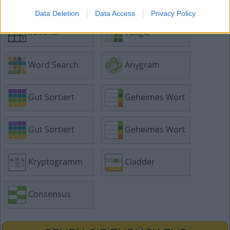
Data Deletion
Data Access
Privacy Policy
Sudoku
Tangle
Word Search
Anygram
Gut Sortiert
Geheimes Wort
Gut Sortiert
Geheimes Wort
Kryptogramm
Cladder
Consensus