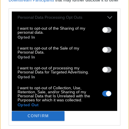
A
B
A
U
H
L
third parties.
U
U
L
N
N
A
Personal Data Processing Opt Outs
N
A
E
G
H
E
A
L
E
C
N
N
I want to opt-out of the Sharing of my
personal data.
R
S
A
Opted In
U
E
K
C
A
J
L
I want to opt-out of the Sale of my
Personal Data.
Opted In
Klicken Sie auf das Wort, um seine Position anzuzeigen.
I want to opt-out of processing my
Langlauf
,
Urlaub
,
Daunen
,
Schnee
,
Sauna
,
Schal
,
Jacke
Personal Data for Targeted Advertising.
Opted In
I want to opt-out of Collection, Use,
Weitere Rätselantworten:
Retention, Sale, and/or Sharing of my
Personal Data that Is Unrelated with the
Purposes for which it was collected.
Opted Out
Kreuzworträtsel
Mini
CONFIRM
Passwort
Hashtag