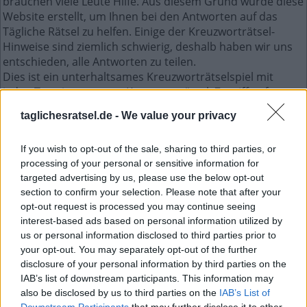
brauchen viele Leute Hilfe. Aus diesem Grund wurde diese
Website erstellt, um Ihnen bei den Antworten auf das
Tägliche Rätsel zu helfen. Einige der Kreuzworträtsel-
Hinweise sind ziemlich schwierig, deshalb haben wir uns
entschieden, alle Antworten zu teilen.
Dies ist ein unterhaltsames Kreuzworträtselspiel mit
jeden Tag einem neuen Kreuzworträtsel. Zugriff auf
Hunderte von Rätseln direkt auf Ihrem Android-Gerät.
taglichesratsel.de -
We value your privacy
Spielen oder wiederholen Sie Ihre Kreuzworträtsel, wann
und wo Sie möchten! Trainieren Sie Ihr Gehirn und lösen
If you wish to opt-out of the sale, sharing to third parties, or
Sie jeden Tag brillante Kreuzworträtsel! Werden Sie zum
processing of your personal or sensitive information for
Meister im Kreuzworträtsel-Lösen und haben Sie jede
targeted advertising by us, please use the below opt-out
Menge Spaß – und das alles kostenlos!
section to confirm your selection. Please note that after your
opt-out request is processed you may continue seeing
Word Search Juli 7 2026 -
interest-based ads based on personal information utilized by
us or personal information disclosed to third parties prior to
Winteranfang
your opt-out. You may separately opt-out of the further
disclosure of your personal information by third parties on the
F
D
S
IAB’s list of downstream participants. This information may
also be disclosed by us to third parties on the
IAB’s List of
S
U
A
C
Downstream Participants
that may further disclose it to other